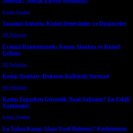
Nelerdir? Merak Ediyor Musunuz?
Kamp Alanları
-
Nisan 21, 2026
Yaşamın İçinden: Kişisel Deneyimler ve Düşünceler
PR Publisher
-
Mart 6, 2026
Evimizi Dönüştürmek: Kamp Alanları ve Kişisel
Gelişim
PR Publisher
-
Şubat 27, 2026
Kamp Alanları: Doğanın Kalbinde Serenad
PR Publisher
-
Şubat 27, 2026
Kamp Yaparken Güvenlik Nasıl Sağlanır? En Etkili
Yöntemler!
Kamp Alanları
-
Temmuz 15, 2026
En Yakın Kamp Alanı Nasıl Bulunur? Keşfetmenin