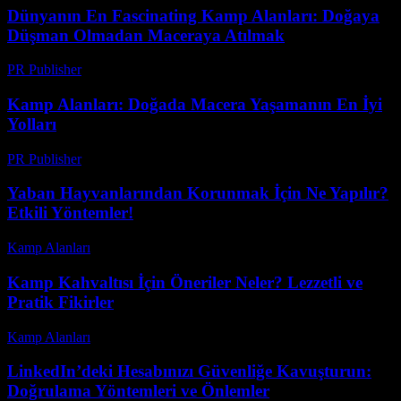
Dünyanın En Fascinating Kamp Alanları: Doğaya
Düşman Olmadan Maceraya Atılmak
PR Publisher
-
Şubat 16, 2026
Kamp Alanları: Doğada Macera Yaşamanın En İyi
Yolları
PR Publisher
-
Şubat 24, 2026
Yaban Hayvanlarından Korunmak İçin Ne Yapılır?
Etkili Yöntemler!
Kamp Alanları
-
Ağustos 3, 2026
Kamp Kahvaltısı İçin Öneriler Neler? Lezzetli ve
Pratik Fikirler
Kamp Alanları
-
Haziran 17, 2026
LinkedIn’deki Hesabınızı Güvenliğe Kavuşturun:
Doğrulama Yöntemleri ve Önlemler