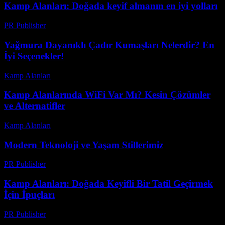
Kamp Alanları: Doğada keyif almanın en iyi yolları
PR Publisher
-
Şubat 24, 2026
Yağmura Dayanıklı Çadır Kumaşları Nelerdir? En
İyi Seçenekler!
Kamp Alanları
-
Ağustos 6, 2026
Kamp Alanlarında WiFi Var Mı? Kesin Çözümler
ve Alternatifler
Kamp Alanları
-
Temmuz 27, 2026
Modern Teknoloji ve Yaşam Stillerimiz
PR Publisher
-
Şubat 27, 2026
Kamp Alanları: Doğada Keyifli Bir Tatil Geçirmek
İçin İpuçları
PR Publisher
-
Şubat 26, 2026