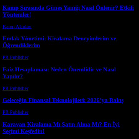
Kamp Sırasında Güneş Yanığı Nasıl Önlenir? Etkili
Yöntemler!
Kamp Alanları
-
Haziran 20, 2026
Emlak Yönetimi: Kiralama Deneyimlerim ve
Öğrendiklerim
PR Publisher
-
Mart 7, 2026
Faiz Hesaplaması: Neden Önemlidir ve Nasıl
Yapılır?
PR Publisher
-
Şubat 21, 2026
Geleceğin Finansal Teknolojileri: 2026’ya Bakış
PR Publisher
-
Şubat 25, 2026
Karavan Kiralama Mı Satın Alma Mı? En İyi
Seçimi Keşfedin!