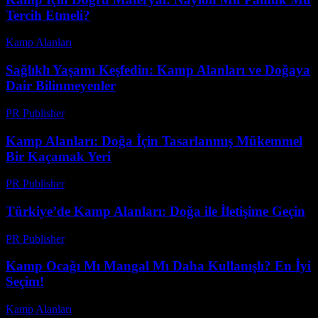
Tercih Etmeli?
Kamp Alanları
-
Haziran 23, 2026
Sağlıklı Yaşamı Keşfedin: Kamp Alanları ve Doğaya
Dair Bilinmeyenler
PR Publisher
-
Şubat 21, 2026
Kamp Alanları: Doğa İçin Tasarlanmış Mükemmel
Bir Kaçamak Yeri
PR Publisher
-
Şubat 21, 2026
Türkiye’de Kamp Alanları: Doğa ile İletişime Geçin
PR Publisher
-
Mart 1, 2026
Kamp Ocağı Mı Mangal Mı Daha Kullanışlı? En İyi
Seçim!
Kamp Alanları
-
Temmuz 12, 2026