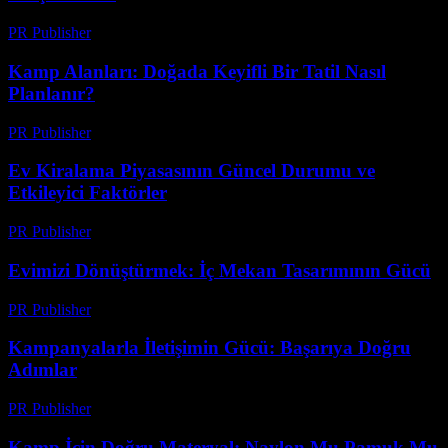
PR Publisher
-
Şubat 28, 2026
Kamp Alanları: Doğada Keyifli Bir Tatil Nasıl
Planlanır?
PR Publisher
-
Şubat 16, 2026
Ev Kiralama Piyasasının Güncel Durumu ve
Etkileyici Faktörler
PR Publisher
-
Şubat 27, 2026
Evimizi Dönüştürmek: İç Mekan Tasarımının Gücü
PR Publisher
-
Mart 6, 2026
Kampanyalarla İletişimin Gücü: Başarıya Doğru
Adımlar
PR Publisher
-
Şubat 21, 2026
Kamp İçin Doğru Materyal: Naylon Mu Pamuk Mu