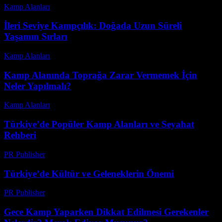
Kamp Alanları
-
Haziran 2, 2026
İleri Seviye Kampçılık: Doğada Uzun Süreli
Yaşamın Sırları
Kamp Alanları
-
Nisan 6, 2026
Kamp Alanında Toprağa Zarar Vermemek İçin
Neler Yapılmalı?
Kamp Alanları
-
Haziran 15, 2026
Türkiye’de Popüler Kamp Alanları ve Seyahat
Rehberi
PR Publisher
-
Şubat 28, 2026
Türkiye’de Kültür ve Geleneklerin Önemi
PR Publisher
-
Şubat 23, 2026
Gece Kamp Yaparken Dikkat Edilmesi Gerekenler