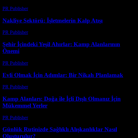
PR Publisher
-
Ağustos 2, 2026
Nakliye Sektörü: İşletmelerin Kalp Atışı
PR Publisher
-
Şubat 19, 2026
Şehir İçindeki Yeşil Ahırlar: Kamp Alanlarının
Önemi
PR Publisher
-
Şubat 28, 2026
Evli Olmak İçin Adımlar: Bir Nikah Planlamak
PR Publisher
-
Şubat 23, 2026
Kamp Alanları: Doğa ile İçli Dışlı Olmanız İçin
Mükemmel Yerler
PR Publisher
-
Şubat 27, 2026
Günlük Rutinizde Sağlıklı Alışkanlıklar Nasıl
Oluşturulur?