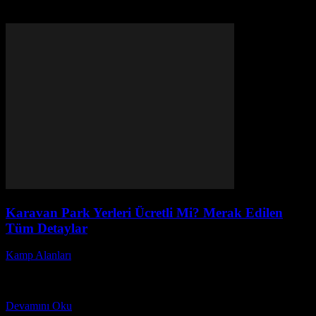
Karavan Park Yerleri Ücretli Mi? Merak Edilen
Tüm Detaylar
Kamp Alanları
-
Haziran 10, 2026
Karavan seyahatleri son yıllarda Türkiye’de büyük bir popülerlik
kazandı. Peki, karavan park yerleri ücretli mi? Bu soru, hem yeni
başlayanların hem de deneyimli karavan...
Devamını Oku