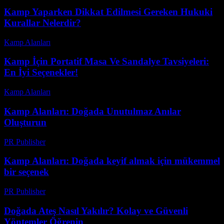
Kamp Yaparken Dikkat Edilmesi Gereken Hukuki
Kurallar Nelerdir?
Kamp Alanları
-
Mayıs 7, 2026
Kamp İçin Portatif Masa Ve Sandalye Tavsiyeleri:
En İyi Seçenekler!
Kamp Alanları
-
Mart 30, 2026
Kamp Alanları: Doğada Unutulmaz Anılar
Oluşturun
PR Publisher
-
Şubat 27, 2026
Kamp Alanları: Doğada keyif almak için mükemmel
bir seçenek
PR Publisher
-
Şubat 24, 2026
Doğada Ateş Nasıl Yakılır? Kolay ve Güvenli
Yöntemler Öğrenin