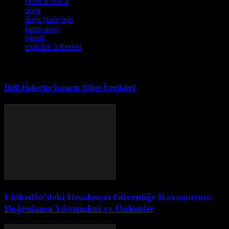
çevre koruma
doğa
doğa yürüyüşü
kamp ateşi
piknik
topluluk haberleri
İlgili Haberler
Yazarın Diğer İçerikleri
LinkedIn’deki Hesabınızı Güvenliğe Kavuşturun:
Doğrulama Yöntemleri ve Önlemler