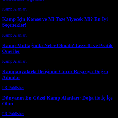
Kamp Alanları
-
Ağustos 5, 2026
Kamp İçin Konserve Mi Taze Yiyecek Mi? En İyi
Seçenekler!
Kamp Alanları
-
Mayıs 1, 2026
Kamp Mutfağında Neler Olmalı? Lezzetli ve Pratik
Öneriler
Kamp Alanları
-
Ağustos 5, 2026
Kampanyalarla İletişimin Gücü: Başarıya Doğru
Adımlar
PR Publisher
-
Şubat 21, 2026
Dünyanın En Güzel Kamp Alanları: Doğa ile İç İçe
Olun
PR Publisher
-
Şubat 23, 2026