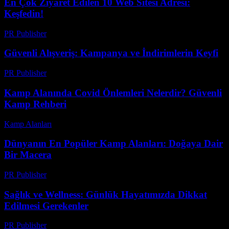
En Çok Ziyaret Edilen 10 Web Sitesi Adresi:
Keşfedin!
PR Publisher
-
Mart 14, 2026
Güvenli Alışveriş: Kampanya ve İndirimlerin Keyfi
PR Publisher
-
Şubat 28, 2026
Kamp Alanında Covid Önlemleri Nelerdir? Güvenli
Kamp Rehberi
Kamp Alanları
-
Mart 31, 2026
Dünyanın En Popüler Kamp Alanları: Doğaya Dair
Bir Macera
PR Publisher
-
Şubat 27, 2026
Sağlık ve Wellness: Günlük Hayatımızda Dikkat
Edilmesi Gerekenler
PR Publisher
-
Şubat 25, 2026