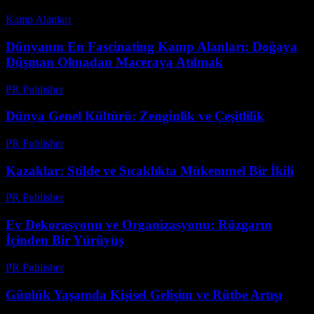
Kamp Alanları
-
Temmuz 2, 2026
Dünyanın En Fascinating Kamp Alanları: Doğaya
Düşman Olmadan Maceraya Atılmak
PR Publisher
-
Şubat 16, 2026
Dünya Genel Kültürü: Zenginlik ve Çeşitlilik
PR Publisher
-
Şubat 20, 2026
Kazaklar: Stilde ve Sıcaklıkta Mükemmel Bir İkili
PR Publisher
-
Şubat 22, 2026
Ev Dekorasyonu ve Organizasyonu: Rüzgarın
İçinden Bir Yürüyüş
PR Publisher
-
Şubat 27, 2026
Günlük Yaşamda Kişisel Gelişim ve Rütbe Artışı