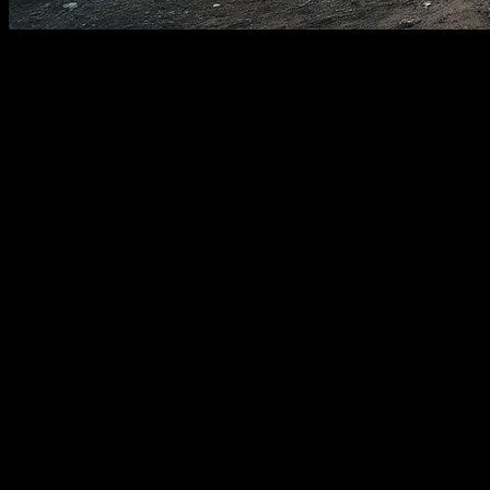
Kamp Alanları Nedir ve Neden Popüler?
Kamp alanları, doğa severler için cennet gibi bir yer sunar. Bu
alanlar, doğa ile içli dışlı olmanızı, stresden kurtulmanızı ve doğanın
huzurunu yaşamanızı sağlar. Kamp alanları, özellikle şehirdeki
yoğun yaşamdan kaçınmak isteyenler için ideal bir seçenektir. Bu
alanlar, genellikle doğal manzaralar, temiz havalar ve sakin ortamlar
sunar.
Kamp Alanları Seçerken Dikkat Edilmesi
Gerekenler
Kamp alanları seçerken, bir kaç önemli noktaya dikkat etmeniz
gerekmektedir. Öncelikle, kamp alanının doğal güzellikleri ve
konumu önemlidir. Ayrıca, kamp alanının tesisleri ve olanakları da
dikkate alınmalıdır. Kamp alanının temizliği, güvenliği ve ulaşımı da
önemli faktörler arasındadır. Bu noktaları dikkate alarak, ideal kamp
alanını seçebilirsiniz.
Doğal Güzellikler ve Konum