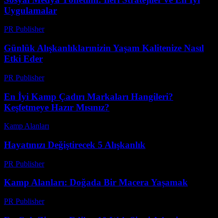
Uygulamalar
PR Publisher
-
Şubat 23, 2026
Günlük Alışkanlıklarınizin Yaşam Kalitenize Nasıl
Etki Eder
PR Publisher
-
Şubat 27, 2026
En İyi Kamp Çadırı Markaları Hangileri?
Keşfetmeye Hazır Mısınız?
Kamp Alanları
-
Temmuz 12, 2026
Hayatınızı Değiştirecek 5 Alışkanlık
PR Publisher
-
Mart 7, 2026
Kamp Alanları: Doğada Bir Macera Yaşamak
PR Publisher
-
Şubat 16, 2026