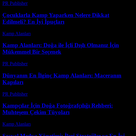
PR Publisher
-
Şubat 26, 2026
Çocuklarla Kamp Yaparken Nelere Dikkat
Edilmeli? En İyi İpuçları
Kamp Alanları
-
Mayıs 25, 2026
Kamp Alanları: Doğa ile İçli Dışlı Olmanız İçin
Mükemmel Bir Seçenek
PR Publisher
-
Şubat 20, 2026
Dünyanın En İlginç Kamp Alanları: Maceranın
Kapıları
PR Publisher
-
Şubat 17, 2026
Kampçılar İçin Doğa Fotoğrafçılığı Rehberi:
Muhteşem Çekim Tüyoları
Kamp Alanları
-
Haziran 16, 2026
Sosyal Medya Yönetimi: İleri Stratejiler ve En İyi