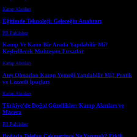
Kamp Alanları
-
Temmuz 7, 2026
Eğitimde Teknoloji: Geleceğin Anahtarı
PR Publisher
-
Şubat 20, 2026
Kamp Ve Kano Bir Arada Yapılabilir Mi?
Keşfedilecek Muhteşem Fırsatlar
Kamp Alanları
-
Ağustos 7, 2026
Ateş Olmadan Kamp Yemeği Yapılabilir Mi? Pratik
ve Lezzetli İpuçları
Kamp Alanları
-
Haziran 8, 2026
Türkiye’de Doğal Güzellikler: Kamp Alanları ve
Macera
PR Publisher
-
Şubat 19, 2026
Doğada Telefon Çekmeyince Ne Yapmalı? Etkili