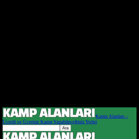
Kamp Alanları –
Ücretli ve Ücretsiz Kamp Yapabileceğiniz Yerler