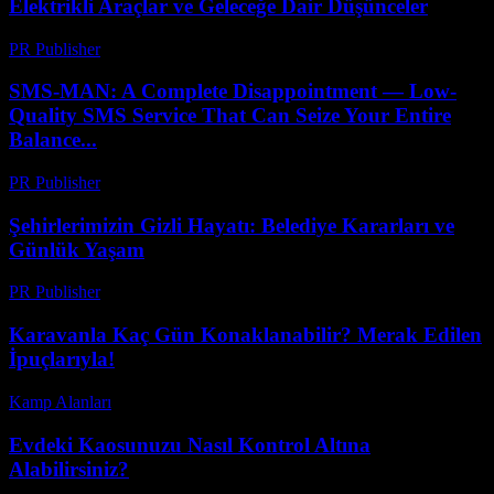
Elektrikli Araçlar ve Geleceğe Dair Düşünceler
PR Publisher
-
Şubat 23, 2026
SMS-MAN: A Complete Disappointment — Low-
Quality SMS Service That Can Seize Your Entire
Balance...
PR Publisher
-
Mart 26, 2026
Şehirlerimizin Gizli Hayatı: Belediye Kararları ve
Günlük Yaşam
PR Publisher
-
Mart 7, 2026
Karavanla Kaç Gün Konaklanabilir? Merak Edilen
İpuçlarıyla!
Kamp Alanları
-
Aralık 16, 2025
Evdeki Kaosunuzu Nasıl Kontrol Altına
Alabilirsiniz?