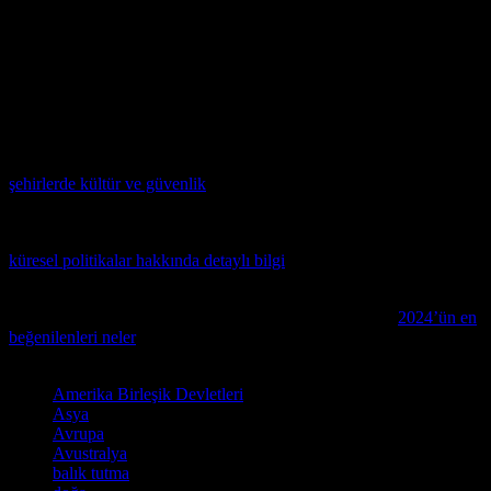
Dünya, doğanın harikalarının ve maceraların dolu bir yer. Kamp
alanları, doğa severleri ve macera arayanlar için mükemmel bir
kaçamak yeridir. Bu makale, dünyanın en popüler kamp alanlarını
keşfederek, size bu alanların özgün özelliklerini ve sunumlarını
sunmuştur. Kamp alanlarını seçerken dikkat etmeniz gereken bazı
faktörler de belirtilmiştir. Kamp alanlarını seçerken, bu faktörleri
dikkate alarak, doğa ile birleşen bir deneyim yaşayın.
Kültür ve güvenlik arasındaki ilişkiyi keşfetmek isteyenler için
şehirlerde kültür ve güvenlik
konusunu inceleyen bu yazıyı
okumanızı öneririz.
Dünya siyasetlerinin karmaşık dünyasını anlamak istiyorsanız,
küresel politikalar hakkında detaylı bilgi
sunan bu makaleyi mutlaka
okuyun.
Yeni çıkacak diziler ve filmlerle ilgili merak edenler için
2024’ün en
beğenilenleri neler
makalemizi mutlaka okuyun.
Etiketler
Amerika Birleşik Devletleri
Asya
Avrupa
Avustralya
balık tutma