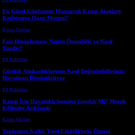
En Güzel Günbatımı Manzaralı Kamp Alanları:
Keşfetmeye Hazır Mısınız?
Kamp Alanları
-
Temmuz 21, 2026
Faiz Hesaplaması: Neden Önemlidir ve Nasıl
Yapılır?
PR Publisher
-
Şubat 21, 2026
Günlük Alışkanlıklarınızı Nasıl Değiştirebilirsiniz:
Hayatınızı Dönüştürüyor
PR Publisher
-
Mart 12, 2026
Kamp İçin Dayanıklı Şemsiye Gerekir Mi? Merak
Edilenler Açıklandı
Kamp Alanları
-
Aralık 3, 2025
Toplumun Kalbi: Yerel Etkinliklerin Önemi