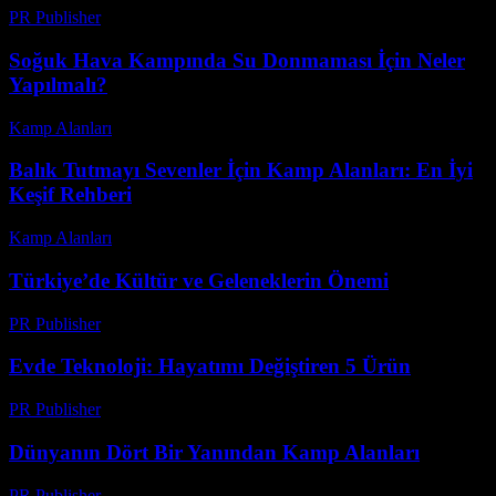
PR Publisher
-
Şubat 22, 2026
Soğuk Hava Kampında Su Donmaması İçin Neler
Yapılmalı?
Kamp Alanları
-
Mayıs 25, 2026
Balık Tutmayı Sevenler İçin Kamp Alanları: En İyi
Keşif Rehberi
Kamp Alanları
-
Haziran 18, 2026
Türkiye’de Kültür ve Geleneklerin Önemi
PR Publisher
-
Şubat 23, 2026
Evde Teknoloji: Hayatımı Değiştiren 5 Ürün
PR Publisher
-
Mart 7, 2026
Dünyanın Dört Bir Yanından Kamp Alanları
PR Publisher
-
Şubat 17, 2026