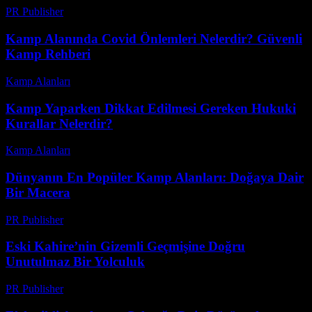
PR Publisher
-
Şubat 19, 2026
Kamp Alanında Covid Önlemleri Nelerdir? Güvenli
Kamp Rehberi
Kamp Alanları
-
Mart 31, 2026
Kamp Yaparken Dikkat Edilmesi Gereken Hukuki
Kurallar Nelerdir?
Kamp Alanları
-
Mayıs 7, 2026
Dünyanın En Popüler Kamp Alanları: Doğaya Dair
Bir Macera
PR Publisher
-
Şubat 27, 2026
Eski Kahire’nin Gizemli Geçmişine Doğru
Unutulmaz Bir Yolculuk
PR Publisher
-
Mart 24, 2026