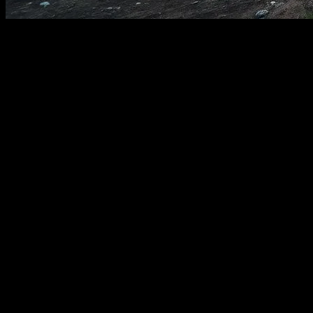
Giriş
Dünya, doğanın harikalarının ve maceraların dolu bir yer. Kamp
alanları, doğa severleri ve macera arayanlar için mükemmel bir
kaçamak yeridir. Bu makale, dünyanın en popüler kamp alanlarını
keşfederek, size bu alanların özgün özelliklerini ve sunumlarını
sunacak. Kamp alanlarını seçerken dikkat etmeniz gereken bazı
faktörler de belirteceğiz.
Avustralya’nın Doğa Harikaları
Avustralya, dünyanın en popüler kamp alanlarından biri olarak
kabul edilir. Bu ülkede, Uluru-Kata Tjuta Milli Parkı, Büyük Set
Resifi ve Daintree Rainforest gibi doğa harikaları bulunmaktadır. Bu
alanlar, doğa severler için mükemmel bir kaçamak yeridir.
Avustralya’nın kamp alanları, doğa ile birleşen bir deneyim sunar.
Bu alanlarda, doğa yürüyüşleri, kamp yapma, balık tutma ve diğer
aktiviteler yapabilirsiniz.
Amerika Birleşik Devletleri’nin Doğa