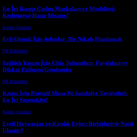
En İyi Kamp Çadırı Markaları ve Modelleri:
Keşfetmeye Hazır Mısınız?
Kamp Alanları
-
Temmuz 26, 2026
Evli Olmak İçin Adımlar: Bir Nikah Planlamak
PR Publisher
-
Şubat 23, 2026
Sağlıklı Yaşam İçin Chia Tohumları: Faydaları ve
Dikkat Edilmesi Gerekenler
PR Publisher
-
Şubat 13, 2026
Kamp İçin Portatif Masa Ve Sandalye Tavsiyeleri:
En İyi Seçenekler!
Kamp Alanları
-
Mart 30, 2026
Evcil Hayvanlar ve Kiralık Evler: Birbirleriyle Nasıl
Ulaşılır?