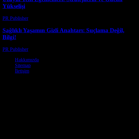
Yükselişi
PR Publisher
-
Nisan 9, 2026
Sağlıklı Yaşamın Gizli Anahtarı: Suçlama Değil,
Bilgi!
PR Publisher
-
Mart 8, 2026
Hakkımızda
Sitemap
İletişim
© Kamp Alanları - Ücretli ve Ücretsiz Kamp Yapabileceğiniz Yerler