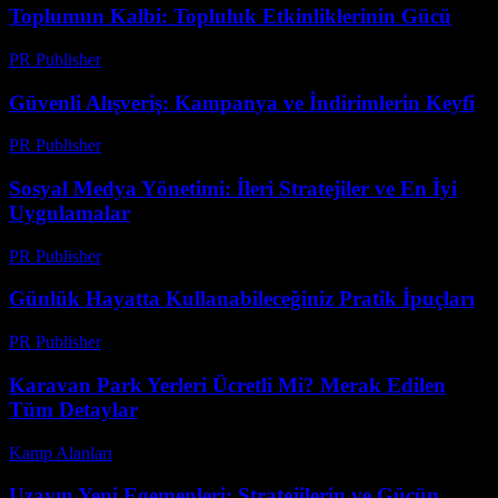
Toplumun Kalbi: Topluluk Etkinliklerinin Gücü
PR Publisher
-
Şubat 24, 2026
Güvenli Alışveriş: Kampanya ve İndirimlerin Keyfi
PR Publisher
-
Şubat 28, 2026
Sosyal Medya Yönetimi: İleri Stratejiler ve En İyi
Uygulamalar
PR Publisher
-
Şubat 23, 2026
Günlük Hayatta Kullanabileceğiniz Pratik İpuçları
PR Publisher
-
Şubat 27, 2026
Karavan Park Yerleri Ücretli Mi? Merak Edilen
Tüm Detaylar
Kamp Alanları
-
Haziran 10, 2026
Uzayın Yeni Egemenleri: Stratejilerin ve Gücün