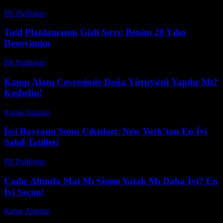
PR Publisher
-
Şubat 27, 2026
Tatil Planlamanın Gizli Sırrı: Benim 20 Yılın
Deneyimim
PR Publisher
-
Mart 7, 2026
Kamp Alanı Çevresinde Doğa Yürüyüşü Yapılır Mı?
Keşfedin!
Kamp Alanları
-
Temmuz 29, 2026
İşçi Bayramı Sonu Çıkışları: New York’tan En İyi
Sahil Tatilleri
PR Publisher
-
Şubat 23, 2026
Çadır Altında Mat Mı Şişme Yatak Mı Daha İyi? En
İyi Seçim!
Kamp Alanları
-
Mart 31, 2026