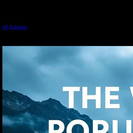
Dünyanın En Popüler Kamp Alanları:
Maceranın İçinde Kayıp Olun
Yazar
PR Publisher
-
Şubat 25, 2026
252