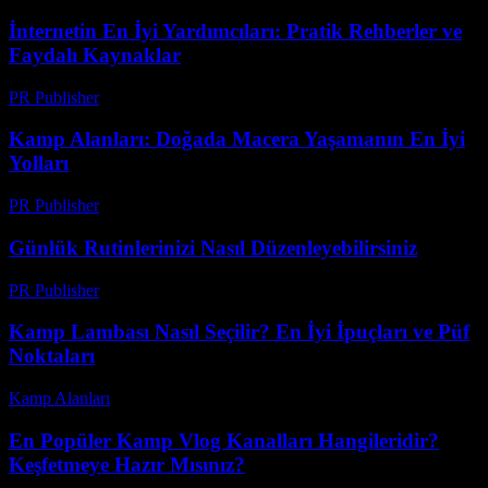
İnternetin En İyi Yardımcıları: Pratik Rehberler ve
Faydalı Kaynaklar
PR Publisher
-
Mart 11, 2026
Kamp Alanları: Doğada Macera Yaşamanın En İyi
Yolları
PR Publisher
-
Şubat 24, 2026
Günlük Rutinlerinizi Nasıl Düzenleyebilirsiniz
PR Publisher
-
Şubat 19, 2026
Kamp Lambası Nasıl Seçilir? En İyi İpuçları ve Püf
Noktaları
Kamp Alanları
-
Temmuz 23, 2026
En Popüler Kamp Vlog Kanalları Hangileridir?
Keşfetmeye Hazır Mısınız?