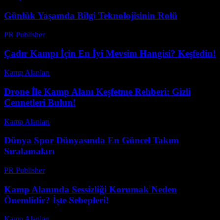
Günlük Yaşamda Bilgi Teknolojisinin Rolü
PR Publisher
-
Şubat 28, 2026
Çadır Kampı İçin En İyi Mevsim Hangisi? Keşfedin!
Kamp Alanları
-
Ağustos 1, 2026
Drone İle Kamp Alanı Keşfetme Rehberi: Gizli
Cennetleri Bulun!
Kamp Alanları
-
Temmuz 30, 2026
Dünya Spor Dünyasında En Güncel Takım
Sıralamaları
PR Publisher
-
Şubat 28, 2026
Kamp Alanında Sessizliği Korumak Neden
Önemlidir? İşte Sebepleri!
Kamp Alanları
-
Mayıs 16, 2026