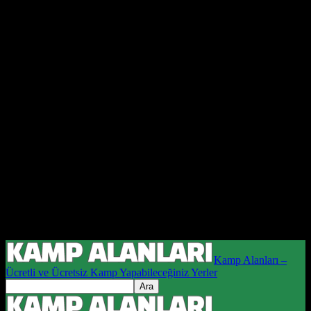
Kamp Alanları –
Ücretli ve Ücretsiz Kamp Yapabileceğiniz Yerler