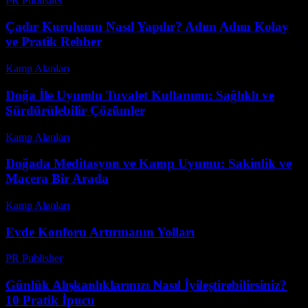
PR Publisher
-
Şubat 27, 2026
Çadır Kurulumu Nasıl Yapılır? Adım Adım Kolay
ve Pratik Rehber
Kamp Alanları
-
Mayıs 26, 2026
Doğa İle Uyumlu Tuvalet Kullanımı: Sağlıklı ve
Sürdürülebilir Çözümler
Kamp Alanları
-
Temmuz 10, 2026
Doğada Meditasyon ve Kamp Uyumu: Sakinlik ve
Macera Bir Arada
Kamp Alanları
-
Mayıs 23, 2026
Evde Konforu Artırmanın Yolları
PR Publisher
-
Şubat 28, 2026
Günlük Alışkanlıklarınızı Nasıl İyileştirebilirsiniz?
10 Pratik İpucu