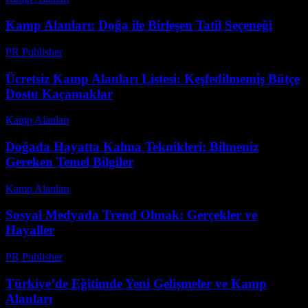
Kamp Alanları: Doğa ile Birleşen Tatil Seçeneği
PR Publisher
-
Şubat 21, 2026
Ücretsiz Kamp Alanları Listesi: Keşfedilmemiş Bütçe
Dostu Kaçamaklar
Kamp Alanları
-
Nisan 4, 2026
Doğada Hayatta Kalma Teknikleri: Bilmeniz
Gereken Temel Bilgiler
Kamp Alanları
-
Ağustos 2, 2026
Sosyal Medyada Trend Olmak: Gerçekler ve
Hayaller
PR Publisher
-
Mart 7, 2026
Türkiye’de Eğitimde Yeni Gelişmeler ve Kamp
Alanları