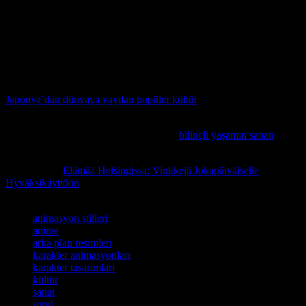
Anime sanatı, insanları etkileyen bir sanat formudur. Bu sanat
formu, insanların düşünce ve hislerini değiştirmek için kullanılır.
Anime sanatı, insanları etkileyen bir sanat formudur. Bu sanat
formu, insanların düşünce ve hislerini değiştirmek için kullanılır.
Anime sanatı, insanları etkileyen bir sanat formudur. Bu sanat
formu, insanların düşünce ve hislerini değiştirmek için kullanılır.
Anime kültürü hakkında daha fazla bilgi edinmek isterseniz,
Japonya’dan dünyaya yayılan popüler kültür
konusunu
inceleyebilirsiniz.
Hayat kalitelerini yükseltmek isterseniz,
bilinçli yaşamın sanatı
konusunda faydalı bilgiler sunan bu yazıyı mutlaka inceleyin.
İlgili konuda
Elämää Helsingissä: Vinkkejä Jokapäiväiselle
Hyväksikäyttöön
başlıklı yazımız da ilginizi çekebilir.
Etiketler
animasyon stilleri
anime
arka plan resimleri
karakter animasyonları
karakter tasarımları
kültür
sanat
sergi