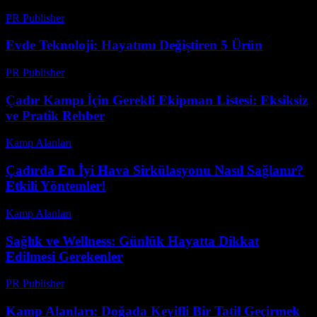
PR Publisher
-
Şubat 28, 2026
Evde Teknoloji: Hayatımı Değiştiren 5 Ürün
PR Publisher
-
Mart 7, 2026
Çadır Kampı İçin Gerekli Ekipman Listesi: Eksiksiz
ve Pratik Rehber
Kamp Alanları
-
Mayıs 31, 2026
Çadırda En İyi Hava Sirkülasyonu Nasıl Sağlanır?
Etkili Yöntemler!
Kamp Alanları
-
Temmuz 24, 2026
Sağlık ve Wellness: Günlük Hayatta Dikkat
Edilmesi Gerekenler
PR Publisher
-
Şubat 25, 2026
Kamp Alanları: Doğada Keyifli Bir Tatil Geçirmek