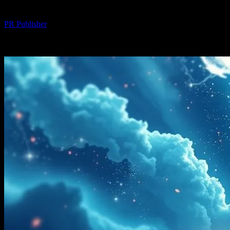
Yazar
PR Publisher
-
Şubat 15, 2026
246