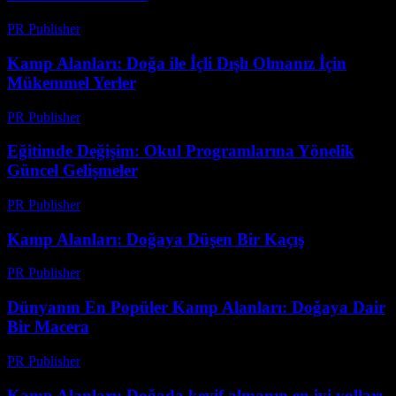
PR Publisher
-
Mart 1, 2026
Kamp Alanları: Doğa ile İçli Dışlı Olmanız İçin
Mükemmel Yerler
PR Publisher
-
Şubat 25, 2026
Eğitimde Değişim: Okul Programlarına Yönelik
Güncel Gelişmeler
PR Publisher
-
Şubat 20, 2026
Kamp Alanları: Doğaya Düşen Bir Kaçış
PR Publisher
-
Şubat 22, 2026
Dünyanın En Popüler Kamp Alanları: Doğaya Dair
Bir Macera
PR Publisher
-
Şubat 27, 2026
Kamp Alanları: Doğada keyif almanın en iyi yolları