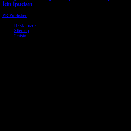
İçin İpuçları
PR Publisher
-
Şubat 26, 2026
Hakkımızda
Sitemap
İletişim
© Kamp Alanları - Ücretli ve Ücretsiz Kamp Yapabileceğiniz Yerler