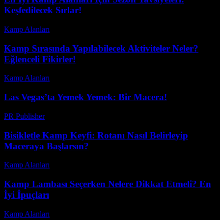
Keşfedilecek Sırlar!
Kamp Alanları
-
Temmuz 8, 2026
Kamp Sırasında Yapılabilecek Aktiviteler Neler?
Eğlenceli Fikirler!
Kamp Alanları
-
Nisan 7, 2026
Las Vegas’ta Yemek Yemek: Bir Macera!
PR Publisher
-
Mart 7, 2026
Bisikletle Kamp Keyfi: Rotanı Nasıl Belirleyip
Maceraya Başlarsın?
Kamp Alanları
-
Haziran 16, 2026
Kamp Lambası Seçerken Nelere Dikkat Etmeli? En
İyi İpuçları
Kamp Alanları
-
Haziran 18, 2026