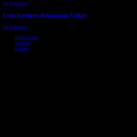
PR Publisher
-
Şubat 19, 2026
Evde Konforu Artırmanın Yolları
PR Publisher
-
Şubat 28, 2026
Hakkımızda
Sitemap
İletişim
© Kamp Alanları - Ücretli ve Ücretsiz Kamp Yapabileceğiniz Yerler