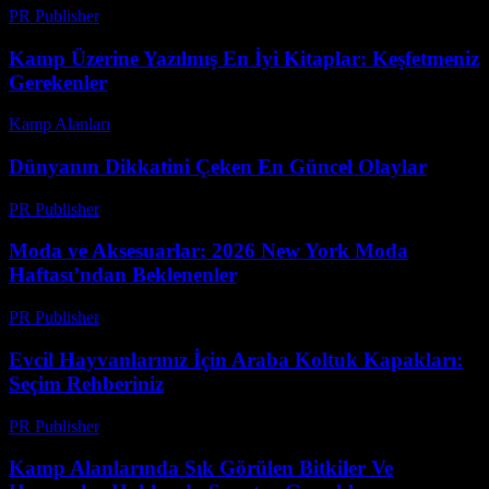
PR Publisher
-
Şubat 27, 2026
Kamp Üzerine Yazılmış En İyi Kitaplar: Keşfetmeniz
Gerekenler
Kamp Alanları
-
Temmuz 23, 2026
Dünyanın Dikkatini Çeken En Güncel Olaylar
PR Publisher
-
Mart 1, 2026
Moda ve Aksesuarlar: 2026 New York Moda
Haftası’ndan Beklenenler
PR Publisher
-
Şubat 23, 2026
Evcil Hayvanlarınız İçin Araba Koltuk Kapakları:
Seçim Rehberiniz
PR Publisher
-
Şubat 16, 2026
Kamp Alanlarında Sık Görülen Bitkiler Ve