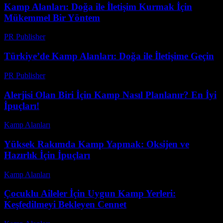
Kamp Alanları: Doğa ile İletişim Kurmak İçin
Mükemmel Bir Yöntem
PR Publisher
-
Şubat 16, 2026
Türkiye’de Kamp Alanları: Doğa ile İletişime Geçin
PR Publisher
-
Mart 1, 2026
Alerjisi Olan Biri İçin Kamp Nasıl Planlanır? En İyi
İpuçları!
Kamp Alanları
-
Mayıs 15, 2026
Yüksek Rakımda Kamp Yapmak: Oksijen ve
Hazırlık İçin İpuçları
Kamp Alanları
-
Temmuz 28, 2026
Çocuklu Aileler İçin Uygun Kamp Yerleri:
Keşfedilmeyi Bekleyen Cennet