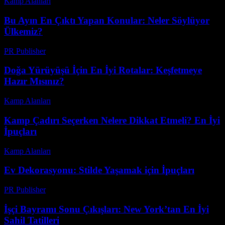
Kamp Alanları
-
Mayıs 27, 2026
Bu Ayın En Çıktı Yapan Konular: Neler Söylüyor
Ülkemiz?
PR Publisher
-
Mart 13, 2026
Doğa Yürüyüşü İçin En İyi Rotalar: Keşfetmeye
Hazır Mısınız?
Kamp Alanları
-
Mart 31, 2026
Kamp Çadırı Seçerken Nelere Dikkat Etmeli? En İyi
İpuçları
Kamp Alanları
-
Temmuz 9, 2026
Ev Dekorasyonu: Stilde Yaşamak için İpuçları
PR Publisher
-
Şubat 20, 2026
İşçi Bayramı Sonu Çıkışları: New York’tan En İyi
Sahil Tatilleri