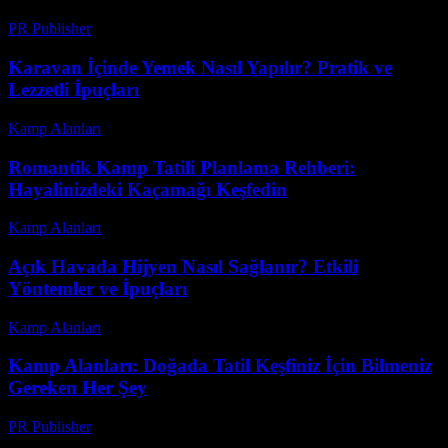
PR Publisher
-
Şubat 23, 2026
Karavan İçinde Yemek Nasıl Yapılır? Pratik ve
Lezzetli İpuçları
Kamp Alanları
-
Ocak 18, 2026
Romantik Kamp Tatili Planlama Rehberi:
Hayalinizdeki Kaçamağı Keşfedin
Kamp Alanları
-
Temmuz 25, 2026
Açık Havada Hijyen Nasıl Sağlanır? Etkili
Yöntemler ve İpuçları
Kamp Alanları
-
Mayıs 24, 2026
Kamp Alanları: Doğada Tatil Keşfiniz İçin Bilmeniz
Gereken Her Şey
PR Publisher
-
Şubat 20, 2026