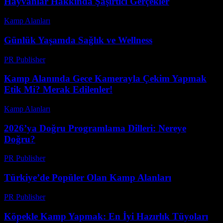
Hayvanlar Hakkında Şaşırtıcı Gerçekler
Kamp Alanları
-
Temmuz 14, 2026
Günlük Yaşamda Sağlık ve Wellness
PR Publisher
-
Şubat 17, 2026
Kamp Alanında Gece Kamerayla Çekim Yapmak
Etik Mi? Merak Edilenler!
Kamp Alanları
-
Haziran 26, 2026
2026’ya Doğru Programlama Dilleri: Nereye
Doğru?
PR Publisher
-
Mart 7, 2026
Türkiye’de Popüler Olan Kamp Alanları
PR Publisher
-
Şubat 28, 2026
Köpekle Kamp Yapmak: En İyi Hazırlık Tüyoları