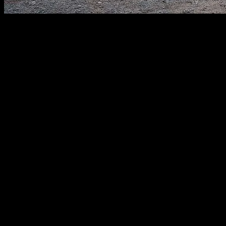
Kamp Alanlarının Popülerliği
Son yıllarda kamp alanlarının popülerliği arttı. Şehirlerin
gürültüsünden uzaklaşmak, doğanın sükuneti içinde zaman
geçirmek ve yeni maceralar yaşamak isteyenler için kamp alanları
ideal bir seçenek. Bu alanlar, doğa severler için bir kaçamak, bir
keşif yolculuğu veya sadece huzur bulmak için harika bir yer sunar.
Kamp Alanlarının Avantajları
Kamp alanları, sadece doğa ile iletişim kurmak için değil, ayrıca
birçok avantaja sahiptir. Örneğin, kamp alanlarında genellikle çeşitli
aktiviteler sunulur. Bu aktiviteler arasında yürüyüş, bisiklet turu,
balık tutma, kayak ve daha fazlası bulunabilir. Ayrıca, kamp
alanlarında genellikle sosyal etkinlikler de düzenlenir. Bu etkinlikler,
yeni insanlar tanımak ve yeni dostluklar kurmak için harika bir
fırsattır.
Kamp alanları, ayrıca sağlık açısından da avantajlar sunar. Doğada
geçirilen zaman, stres seviyesini düşürür ve genel olarak ruh halini
iyileştirir. Ayrıca, doğa içinde geçirilen zaman, fiziksel sağlığı da