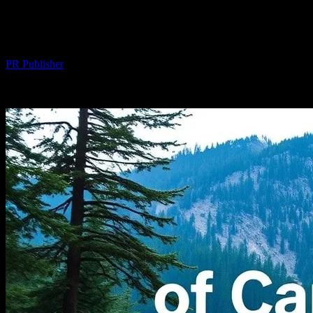
Kamp Alanlarının Gizli Hazineleri: Doğa
İçin Harika Bir Kaçamak
Yazar
PR Publisher
-
Şubat 17, 2026
276