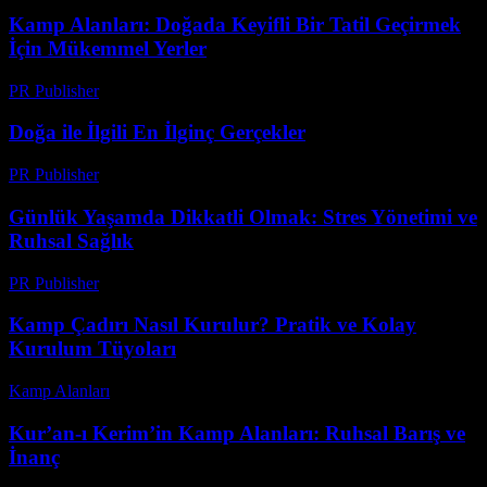
Kamp Alanları: Doğada Keyifli Bir Tatil Geçirmek
İçin Mükemmel Yerler
PR Publisher
-
Mart 1, 2026
Doğa ile İlgili En İlginç Gerçekler
PR Publisher
-
Şubat 21, 2026
Günlük Yaşamda Dikkatli Olmak: Stres Yönetimi ve
Ruhsal Sağlık
PR Publisher
-
Şubat 22, 2026
Kamp Çadırı Nasıl Kurulur? Pratik ve Kolay
Kurulum Tüyoları
Kamp Alanları
-
Haziran 15, 2026
Kur’an-ı Kerim’in Kamp Alanları: Ruhsal Barış ve
İnanç