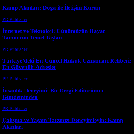
Kamp Alanları: Doğa ile İletişim Kurun
PR Publisher
-
Şubat 22, 2026
İnternet ve Teknoloji: Günümüzün Hayat
Tarzımızın Temel Taşları
PR Publisher
-
Şubat 19, 2026
Türkiye’deki En Güncel Hukuk Uzmanları Rehberi:
En Güvenilir Adresler
PR Publisher
-
Temmuz 7, 2026
İnsanlık Deneyimi: Bir Dergi Editörünün
Gündeminden
PR Publisher
-
Mart 10, 2026
Çalışma ve Yaşam Tarzınızı Deneyimleyin: Kamp
Alanları