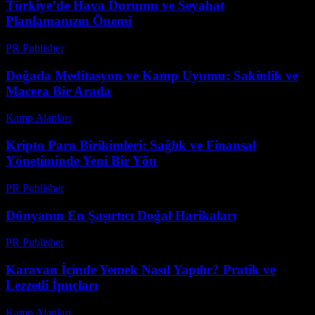
Türkiye’de Hava Durumu ve Seyahat
Planlamanızın Önemi
PR Publisher
-
Şubat 19, 2026
Doğada Meditasyon ve Kamp Uyumu: Sakinlik ve
Macera Bir Arada
Kamp Alanları
-
Mayıs 23, 2026
Kripto Para Birikimleri: Sağlık ve Finansal
Yönetiminde Yeni Bir Yön
PR Publisher
-
Şubat 18, 2026
Dünyanın En Şaşırtıcı Doğal Harikaları
PR Publisher
-
Şubat 14, 2026
Karavan İçinde Yemek Nasıl Yapılır? Pratik ve
Lezzetli İpuçları
Kamp Alanları
-
Ocak 18, 2026