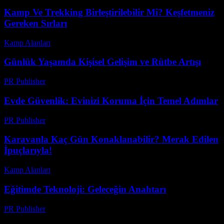
Kamp Ve Trekking Birleştirilebilir Mi? Keşfetmeniz
Gereken Sırları
Kamp Alanları
-
Temmuz 8, 2026
Günlük Yaşamda Kişisel Gelişim ve Rütbe Artışı
PR Publisher
-
Şubat 26, 2026
Evde Güvenlik: Evinizi Koruma İçin Temel Adımlar
PR Publisher
-
Şubat 20, 2026
Karavanla Kaç Gün Konaklanabilir? Merak Edilen
İpuçlarıyla!
Kamp Alanları
-
Ağustos 8, 2026
Eğitimde Teknoloji: Geleceğin Anahtarı
PR Publisher
-
Şubat 20, 2026