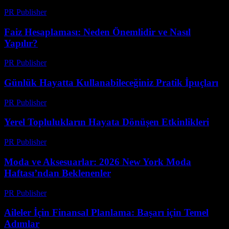
PR Publisher
-
Mart 12, 2026
Faiz Hesaplaması: Neden Önemlidir ve Nasıl
Yapılır?
PR Publisher
-
Şubat 21, 2026
Günlük Hayatta Kullanabileceğiniz Pratik İpuçları
PR Publisher
-
Şubat 17, 2026
Yerel Toplulukların Hayata Dönüşen Etkinlikleri
PR Publisher
-
Mart 12, 2026
Moda ve Aksesuarlar: 2026 New York Moda
Haftası’ndan Beklenenler
PR Publisher
-
Şubat 23, 2026
Aileler İçin Finansal Planlama: Başarı için Temel
Adımlar