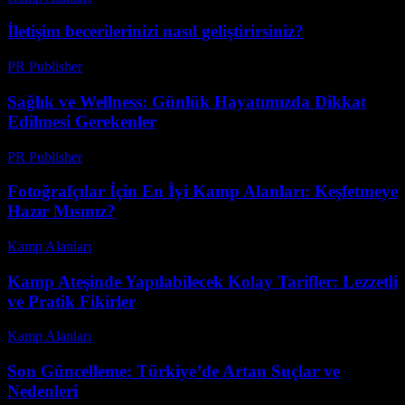
İletişim becerilerinizi nasıl geliştirirsiniz?
PR Publisher
-
Şubat 21, 2026
Sağlık ve Wellness: Günlük Hayatımızda Dikkat
Edilmesi Gerekenler
PR Publisher
-
Şubat 22, 2026
Fotoğrafçılar İçin En İyi Kamp Alanları: Keşfetmeye
Hazır Mısınız?
Kamp Alanları
-
Ağustos 3, 2026
Kamp Ateşinde Yapılabilecek Kolay Tarifler: Lezzetli
ve Pratik Fikirler
Kamp Alanları
-
Haziran 30, 2026
Son Güncelleme: Türkiye’de Artan Suçlar ve
Nedenleri