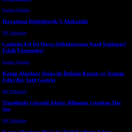
Kamp Alanları
-
Mayıs 15, 2026
Hayatınızı Değiştirecek 5 Alışkanlık
PR Publisher
-
Mart 7, 2026
Çadırda En İyi Hava Sirkülasyonu Nasıl Sağlanır?
Etkili Yöntemler!
Kamp Alanları
-
Temmuz 24, 2026
Kamp Alanları: Doğa ile İletişim Kurun ve Tatmin
Edici Bir Tatil Geçirin
PR Publisher
-
Şubat 22, 2026
Tünellerde Güvenli Sürüş: Bilmeniz Gereken Her
Şey
PR Publisher
-
Şubat 22, 2026