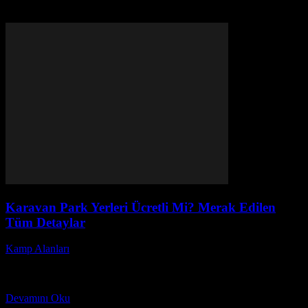
Karavan Park Yerleri Ücretli Mi? Merak Edilen
Tüm Detaylar
Kamp Alanları
-
Haziran 10, 2026
Karavan seyahatleri son yıllarda Türkiye’de büyük bir popülerlik
kazandı. Peki, karavan park yerleri ücretli mi? Bu soru, hem yeni
başlayanların hem de deneyimli karavan...
Devamını Oku