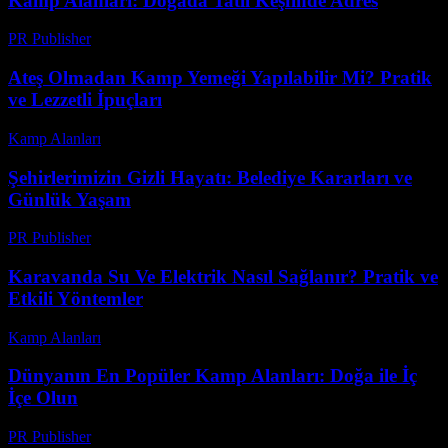
Kamp Alanları: Doğada Tatil Keşfinde Adres
PR Publisher
-
Şubat 23, 2026
Ateş Olmadan Kamp Yemeği Yapılabilir Mi? Pratik
ve Lezzetli İpuçları
Kamp Alanları
-
Haziran 8, 2026
Şehirlerimizin Gizli Hayatı: Belediye Kararları ve
Günlük Yaşam
PR Publisher
-
Mart 7, 2026
Karavanda Su Ve Elektrik Nasıl Sağlanır? Pratik ve
Etkili Yöntemler
Kamp Alanları
-
Haziran 22, 2026
Dünyanın En Popüler Kamp Alanları: Doğa ile İç
İçe Olun
PR Publisher
-
Şubat 23, 2026