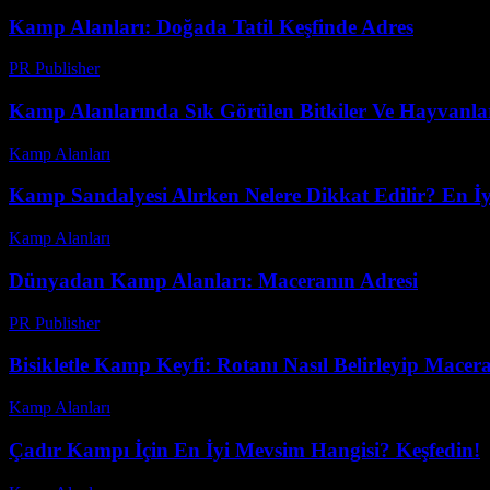
Kamp Alanları: Doğada Tatil Keşfinde Adres
PR Publisher
-
Şubat 23, 2026
Kamp Alanlarında Sık Görülen Bitkiler Ve Hayvanlar
Kamp Alanları
-
Temmuz 14, 2026
Kamp Sandalyesi Alırken Nelere Dikkat Edilir? En İy
Kamp Alanları
-
Temmuz 3, 2026
Dünyadan Kamp Alanları: Maceranın Adresi
PR Publisher
-
Şubat 20, 2026
Bisikletle Kamp Keyfi: Rotanı Nasıl Belirleyip Macer
Kamp Alanları
-
Haziran 16, 2026
Çadır Kampı İçin En İyi Mevsim Hangisi? Keşfedin!