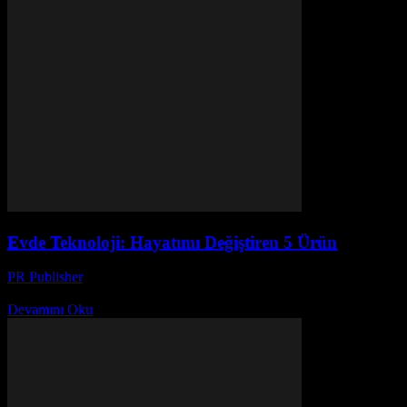
Evde Teknoloji: Hayatımı Değiştiren 5 Ürün
PR Publisher
-
Mart 7, 2026
Başlangıç: Bir Teknoloji Severinin Hikayesi Merhaba, ben Ayşe. 20 yıl
Devamını Oku