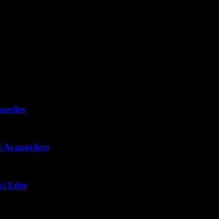
neriler
 Avantajları
ki Eder