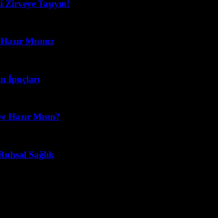
i Zirveye Taşıyın!
Hazır Mısınız
n İpuçları
ye Hazır Mısın?
Ruhsal Sağlık