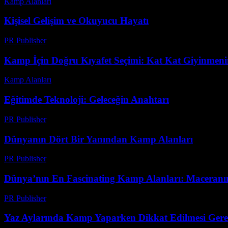
Kamp Alanları
-
Ağustos 1, 2026
Kişisel Gelişim ve Okuyucu Hayatı
PR Publisher
-
Şubat 25, 2026
Kamp İçin Doğru Kıyafet Seçimi: Kat Kat Giyinmenin
Kamp Alanları
-
Temmuz 19, 2026
Eğitimde Teknoloji: Geleceğin Anahtarı
PR Publisher
-
Şubat 20, 2026
Dünyanın Dört Bir Yanından Kamp Alanları
PR Publisher
-
Şubat 17, 2026
Dünya’nın En Fascinating Kamp Alanları: Maceranın
PR Publisher
-
Şubat 14, 2026
Yaz Aylarında Kamp Yaparken Dikkat Edilmesi Gerek