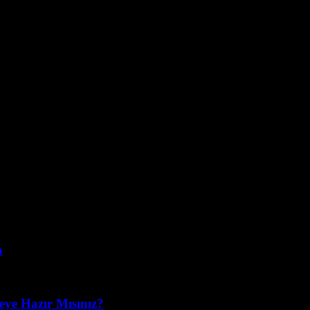
lık dergi editörüyüm ve teknoloji hayranıyım. Anlatayım nasıl bir gün, 
n
eye Hazır Mısınız?