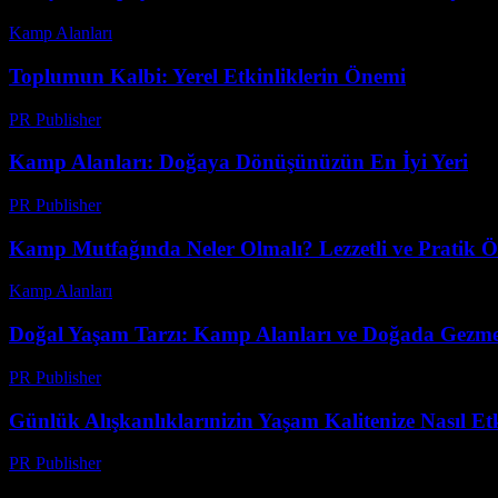
Kamp Alanları
-
Temmuz 26, 2026
Toplumun Kalbi: Yerel Etkinliklerin Önemi
PR Publisher
-
Şubat 27, 2026
Kamp Alanları: Doğaya Dönüşünüzün En İyi Yeri
PR Publisher
-
Şubat 19, 2026
Kamp Mutfağında Neler Olmalı? Lezzetli ve Pratik Ö
Kamp Alanları
-
Ağustos 5, 2026
Doğal Yaşam Tarzı: Kamp Alanları ve Doğada Gezme
PR Publisher
-
Şubat 25, 2026
Günlük Alışkanlıklarınizin Yaşam Kalitenize Nasıl Et
PR Publisher
-
Şubat 27, 2026