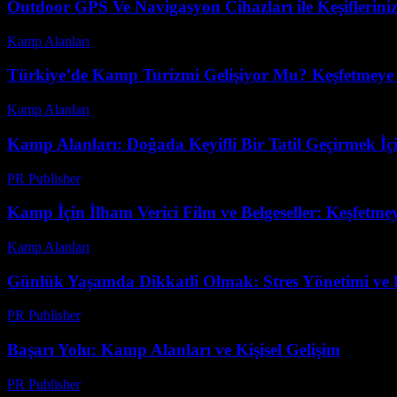
Outdoor GPS Ve Navigasyon Cihazları ile Keşifleriniz
Kamp Alanları
-
Mayıs 9, 2026
Türkiye’de Kamp Turizmi Gelişiyor Mu? Keşfetmeye 
Kamp Alanları
-
Temmuz 5, 2026
Kamp Alanları: Doğada Keyifli Bir Tatil Geçirmek İçi
PR Publisher
-
Şubat 26, 2026
Kamp İçin İlham Verici Film ve Belgeseller: Keşfetme
Kamp Alanları
-
Temmuz 12, 2026
Günlük Yaşamda Dikkatli Olmak: Stres Yönetimi ve 
PR Publisher
-
Şubat 22, 2026
Başarı Yolu: Kamp Alanları ve Kişisel Gelişim
PR Publisher
-
Şubat 21, 2026