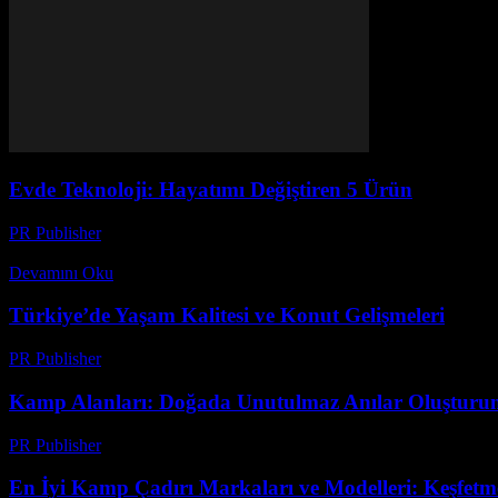
Evde Teknoloji: Hayatımı Değiştiren 5 Ürün
PR Publisher
-
Mart 7, 2026
Başlangıç: Bir Teknoloji Severinin Hikayesi Merhaba, ben Ayşe. 20 yıl
Devamını Oku
Türkiye’de Yaşam Kalitesi ve Konut Gelişmeleri
PR Publisher
-
Şubat 20, 2026
Kamp Alanları: Doğada Unutulmaz Anılar Oluşturu
PR Publisher
-
Şubat 21, 2026
En İyi Kamp Çadırı Markaları ve Modelleri: Keşfetm