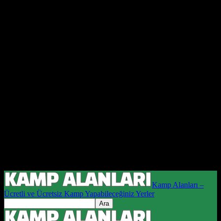
Kamp Alanları –
Ücretli ve Ücretsiz Kamp Yapabileceğiniz Yerler