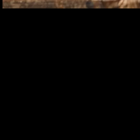
Giriş
Günlük yaşamımızda karşılaştığımız küçük zorluklar, bazen bizi
hayrette bırakabilir. Ancak, bazı pratik ipuçlarıyla bu zorlukları
kolayca aşabilir ve günlük hayatımızı daha rahat ve verimli hale
getirebiliriz. Bu makale, günlük yaşamda size yardımcı olabilecek
10 pratik ipuçları sunmaktadır.
Ev Temizliği İçin Pratik İpuçları
Ev temizliği, birçok insan için bir hayalet gibi durabilir. Ancak, bazı
basit ipuçlarıyla bu işi daha kolay hale getirebilirsiniz. Örneğin, toz
toplama için mikrofiber bezler kullanın. Bu bezler, tozu daha etkili
bir şekilde toplar ve temizliğinizi kolaylaştırır. Ayrıca, cam temizliği
için gazoz ve su karışımını deneyin. Bu karışım, camları parlatır ve
streç izlerini ortadan kaldırır.
Mutfak Temizliği
Mutfağın temizliği, evin temizliğinde çok önemli bir yer tutar.