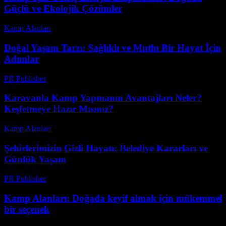
Güçlü ve Ekolojik Çözümler
Kamp Alanları
-
Mayıs 8, 2026
Doğal Yaşam Tarzı: Sağlıklı ve Mutlu Bir Hayat İçin
Adımlar
PR Publisher
-
Şubat 16, 2026
Karavanla Kamp Yapmanın Avantajları Neler?
Keşfetmeye Hazır Mısınız?
Kamp Alanları
-
Temmuz 7, 2026
Şehirlerimizin Gizli Hayatı: Belediye Kararları ve
Günlük Yaşam
PR Publisher
-
Mart 7, 2026
Kamp Alanları: Doğada keyif almak için mükemmel
bir seçenek