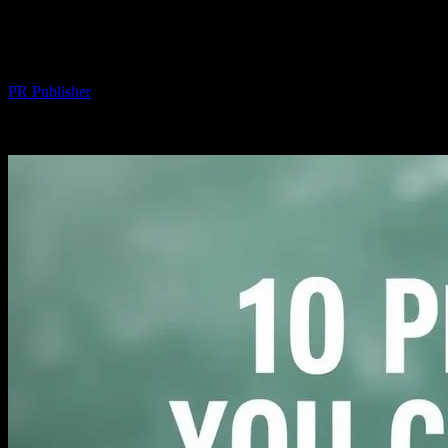
Günlük Yaşamda Kullanabileceğiniz 10
Pratik İpuçları
Yazar
PR Publisher
-
Şubat 19, 2026
315