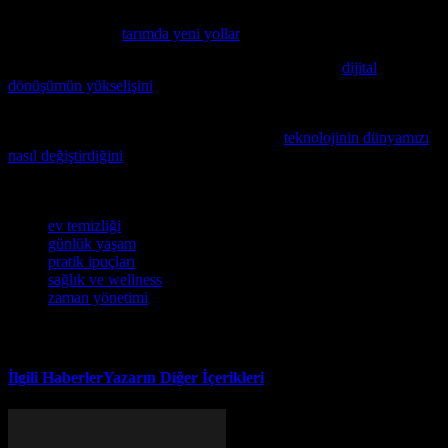
Günümüzde tarımın önemi artarak gidiyor; bu konuda Iowa’nın
yaptığı yenilikleri
tarımda yeni yollar
makalesinde inceleyebilirsiniz.
Dijital dönüşümün Türkiye’de nasıl hızlanıyor, bunu
dijital
dönüşümün yükselişini
konusunda detaylı bir makalemizde
açıklıyoruz.
Dijital çağın etkilerini anlamak istiyorsanız,
teknolojinin dünyamızı
nasıl değiştirdiğini
inceleyen bu makale size faydalı bilgiler
sunacaktır.
Etiketler
ev temizliği
günlük yaşam
pratik ipuçları
sağlık ve wellness
zaman yönetimi
İlgili Haberler
Yazarın Diğer İçerikleri