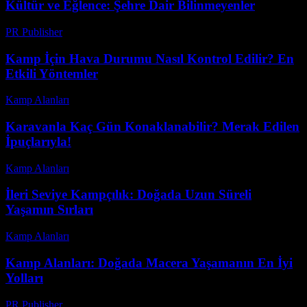
Kültür ve Eğlence: Şehre Dair Bilinmeyenler
PR Publisher
-
Şubat 16, 2026
Kamp İçin Hava Durumu Nasıl Kontrol Edilir? En
Etkili Yöntemler
Kamp Alanları
-
Temmuz 27, 2026
Karavanla Kaç Gün Konaklanabilir? Merak Edilen
İpuçlarıyla!
Kamp Alanları
-
Aralık 16, 2025
İleri Seviye Kampçılık: Doğada Uzun Süreli
Yaşamın Sırları
Kamp Alanları
-
Nisan 6, 2026
Kamp Alanları: Doğada Macera Yaşamanın En İyi
Yolları
PR Publisher
-
Şubat 24, 2026