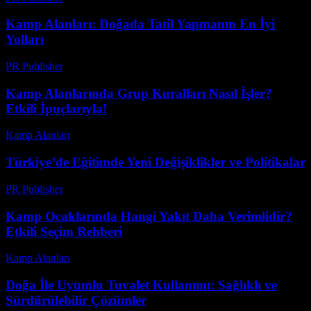
Kamp Alanları: Doğada Tatil Yapmanın En İyi
Yolları
PR Publisher
-
Şubat 18, 2026
Kamp Alanlarında Grup Kuralları Nasıl İşler?
Etkili İpuçlarıyla!
Kamp Alanları
-
Mayıs 21, 2026
Türkiye’de Eğitimde Yeni Değişiklikler ve Politikalar
PR Publisher
-
Şubat 25, 2026
Kamp Ocaklarında Hangi Yakıt Daha Verimlidir?
Etkili Seçim Rehberi
Kamp Alanları
-
Mart 30, 2026
Doğa İle Uyumlu Tuvalet Kullanımı: Sağlıklı ve
Sürdürülebilir Çözümler