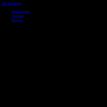
PR Publisher
-
Şubat 23, 2026
Hakkımızda
Sitemap
İletişim
© Kamp Alanları - Ücretli ve Ücretsiz Kamp Yapabileceğiniz Yerler