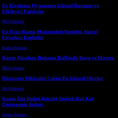
Ev Kiralama Piyasasının Güncel Durumu ve
Etkileyici Faktörler
PR Publisher
-
Şubat 27, 2026
En Ucuz Kamp Malzemeleri Nereden Alınır?
Fırsatları Keşfedin!
Kamp Alanları
-
Temmuz 22, 2026
Kamp Alanları: Doğanın Kalbinde Barış ve Macera
PR Publisher
-
Şubat 26, 2026
Dünyanın Dikkatini Çeken En Güncel Olaylar
PR Publisher
-
Mart 1, 2026
Kamp İçin Doğru Kıyafet Seçimi: Kat Kat
Giyinmenin Sırları
Kamp Alanları
-
Temmuz 19, 2026