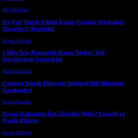
PR Publisher
-
Mart 7, 2026
En Çok Tercih Edilen Kamp Çantası Markaları
Hangileri? Keşfedin!
Kamp Alanları
-
Temmuz 16, 2026
Çiftler İçin Romantik Kamp Yerleri: Sizi
Büyüleyecek Seçenekler
Kamp Alanları
-
Mart 31, 2026
Çadırda Yemek Pişirmek Tehlikeli Mi? Bilmeniz
Gerekenler!
Kamp Alanları
-
Mayıs 30, 2026
Kamp Kahvaltısı İçin Öneriler Neler? Lezzetli ve
Pratik Fikirler
Kamp Alanları
-
Haziran 17, 2026