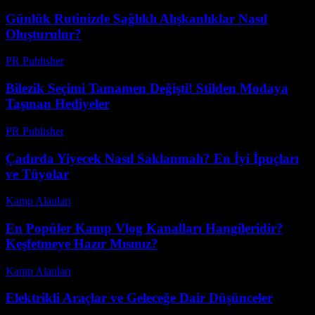
Günlük Rutinizde Sağlıklı Alışkanlıklar Nasıl
Oluşturulur?
PR Publisher
-
Şubat 28, 2026
Bilezik Seçimi Tamamen Değişti! Stilden Modaya
Taşınan Hediyeler
PR Publisher
-
Mart 23, 2026
Çadırda Yiyecek Nasıl Saklanmalı? En İyi İpuçları
ve Tüyolar
Kamp Alanları
-
Mayıs 23, 2026
En Popüler Kamp Vlog Kanalları Hangileridir?
Keşfetmeye Hazır Mısınız?
Kamp Alanları
-
Haziran 21, 2026
Elektrikli Araçlar ve Geleceğe Dair Düşünceler