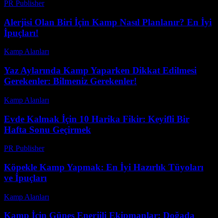
PR Publisher
-
Şubat 16, 2026
Alerjisi Olan Biri İçin Kamp Nasıl Planlanır? En İyi
İpuçları!
Kamp Alanları
-
Mayıs 15, 2026
Yaz Aylarında Kamp Yaparken Dikkat Edilmesi
Gerekenler: Bilmeniz Gerekenler!
Kamp Alanları
-
Temmuz 2, 2026
Evde Kalmak İçin 10 Harika Fikir: Keyifli Bir
Hafta Sonu Geçirmek
PR Publisher
-
Mart 8, 2026
Köpekle Kamp Yapmak: En İyi Hazırlık Tüyoları
ve İpuçları
Kamp Alanları
-
Mart 31, 2026
Kamp İçin Güneş Enerjili Ekipmanlar: Doğada