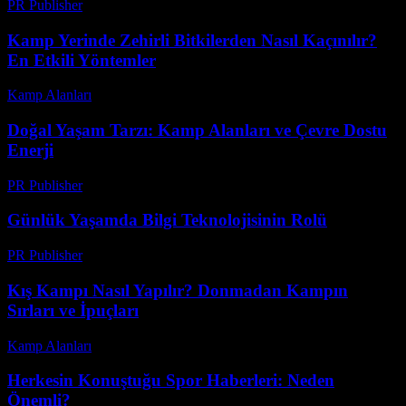
PR Publisher
-
Şubat 24, 2026
Kamp Yerinde Zehirli Bitkilerden Nasıl Kaçınılır?
En Etkili Yöntemler
Kamp Alanları
-
Mart 31, 2026
Doğal Yaşam Tarzı: Kamp Alanları ve Çevre Dostu
Enerji
PR Publisher
-
Şubat 21, 2026
Günlük Yaşamda Bilgi Teknolojisinin Rolü
PR Publisher
-
Şubat 28, 2026
Kış Kampı Nasıl Yapılır? Donmadan Kampın
Sırları ve İpuçları
Kamp Alanları
-
Temmuz 8, 2026
Herkesin Konuştuğu Spor Haberleri: Neden
Önemli?