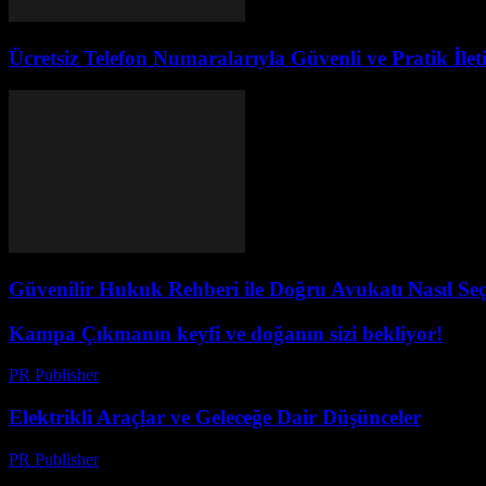
Ücretsiz Telefon Numaralarıyla Güvenli ve Pratik İleti
Güvenilir Hukuk Rehberi ile Doğru Avukatı Nasıl Seç
Kampa Çıkmanın keyfi ve doğanın sizi bekliyor!
PR Publisher
-
Şubat 19, 2026
Elektrikli Araçlar ve Geleceğe Dair Düşünceler
PR Publisher
-
Şubat 23, 2026