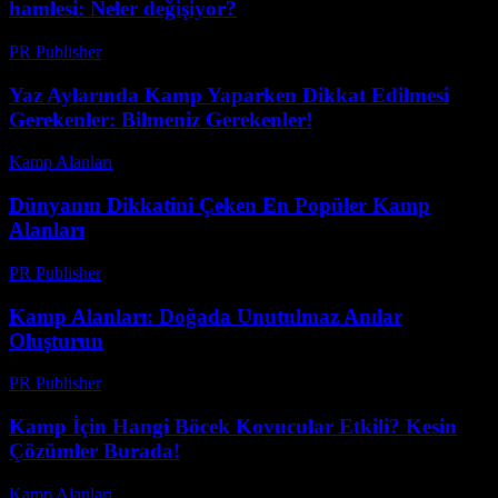
hamlesi: Neler değişiyor?
PR Publisher
-
Mart 23, 2026
Yaz Aylarında Kamp Yaparken Dikkat Edilmesi
Gerekenler: Bilmeniz Gerekenler!
Kamp Alanları
-
Temmuz 2, 2026
Dünyanın Dikkatini Çeken En Popüler Kamp
Alanları
PR Publisher
-
Şubat 27, 2026
Kamp Alanları: Doğada Unutulmaz Anılar
Oluşturun
PR Publisher
-
Şubat 17, 2026
Kamp İçin Hangi Böcek Kovucular Etkili? Kesin
Çözümler Burada!
Kamp Alanları
-
Nisan 16, 2026