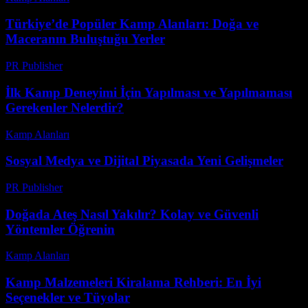
Türkiye’de Popüler Kamp Alanları: Doğa ve
Maceranın Buluştuğu Yerler
PR Publisher
-
Şubat 19, 2026
İlk Kamp Deneyimi İçin Yapılması ve Yapılmaması
Gerekenler Nelerdir?
Kamp Alanları
-
Temmuz 30, 2026
Sosyal Medya ve Dijital Piyasada Yeni Gelişmeler
PR Publisher
-
Şubat 23, 2026
Doğada Ateş Nasıl Yakılır? Kolay ve Güvenli
Yöntemler Öğrenin
Kamp Alanları
-
Ağustos 5, 2026
Kamp Malzemeleri Kiralama Rehberi: En İyi
Seçenekler ve Tüyolar