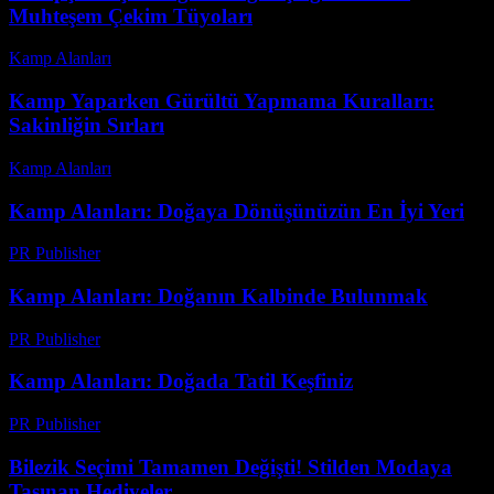
Muhteşem Çekim Tüyoları
Kamp Alanları
-
Haziran 16, 2026
Kamp Yaparken Gürültü Yapmama Kuralları:
Sakinliğin Sırları
Kamp Alanları
-
Mayıs 28, 2026
Kamp Alanları: Doğaya Dönüşünüzün En İyi Yeri
PR Publisher
-
Şubat 19, 2026
Kamp Alanları: Doğanın Kalbinde Bulunmak
PR Publisher
-
Mart 8, 2026
Kamp Alanları: Doğada Tatil Keşfiniz
PR Publisher
-
Şubat 26, 2026
Bilezik Seçimi Tamamen Değişti! Stilden Modaya
Taşınan Hediyeler