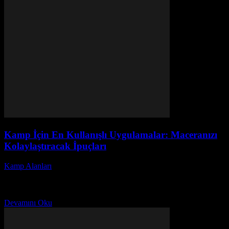
Kamp İçin En Kullanışlı Uygulamalar: Maceranızı
Kolaylaştıracak İpuçları
Kamp Alanları
-
Nisan 28, 2026
Kamp İçin En Kullanışlı Uygulamalar: Maceranızı Kolaylaştıracak
İpuçları başlıklı bu yazıda, doğada geçirilen zamanı daha keyifli ve
pratik hale getirecek kamp uygulamaları hakkında bilinmesi...
Devamını Oku