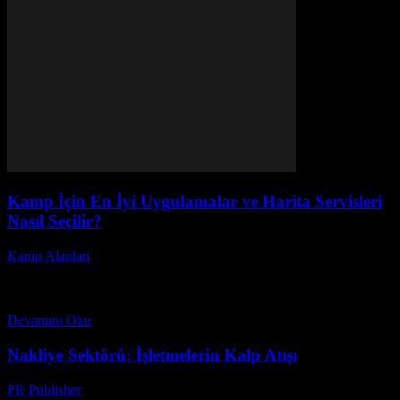
Kamp İçin En İyi Uygulamalar ve Harita Servisleri
Nasıl Seçilir?
Kamp Alanları
-
Nisan 10, 2026
Kamp yapmak doğayla iç içe olmanın en heyecan verici yollarından
biridir. Peki, kamp deneyiminizi bir üst seviyeye taşımak için en iyi
uygulamalar ve harita...
Devamını Oku
Nakliye Sektörü: İşletmelerin Kalp Atışı
PR Publisher
-
Şubat 19, 2026