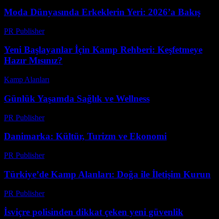
Moda Dünyasında Erkeklerin Yeri: 2026’a Bakış
PR Publisher
-
Mart 7, 2026
Yeni Başlayanlar İçin Kamp Rehberi: Keşfetmeye
Hazır Mısınız?
Kamp Alanları
-
Mart 31, 2026
Günlük Yaşamda Sağlık ve Wellness
PR Publisher
-
Şubat 17, 2026
Danimarka: Kültür, Turizm ve Ekonomi
PR Publisher
-
Şubat 18, 2026
Türkiye’de Kamp Alanları: Doğa ile İletişim Kurun
PR Publisher
-
Şubat 16, 2026
İsviçre polisinden dikkat çeken yeni güvenlik