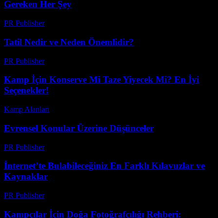
Gereken Her Şey
PR Publisher
-
Şubat 20, 2026
Tatil Nedir ve Neden Önemlidir?
PR Publisher
-
Şubat 19, 2026
Kamp İçin Konserve Mi Taze Yiyecek Mi? En İyi
Seçenekler!
Kamp Alanları
-
Mayıs 1, 2026
Evrensel Konular Üzerine Düşünceler
PR Publisher
-
Şubat 28, 2026
İnternet’te Bulabileceğiniz En Farklı Kılavuzlar ve
Kaynaklar
PR Publisher
-
Mart 14, 2026
Kampçılar İçin Doğa Fotoğrafçılığı Rehberi: