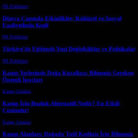
PR Publisher
-
Şubat 22, 2026
Dünya Çapında Etkinlikler: Kültürel ve Sosyal
Faaliyetlerin Keşfi
PR Publisher
-
Şubat 24, 2026
Türkiye’de Eğitimde Yeni Değişiklikler ve Politikalar
PR Publisher
-
Şubat 25, 2026
Kamp Yerlerinde Doğa Kuralları: Bilmeniz Gereken
Önemli İpuçları
Kamp Alanları
-
Mayıs 27, 2026
Kamp İçin Buzluk Alternatifi Nedir? En Etkili
Çözümler!
Kamp Alanları
-
Mayıs 29, 2026
Kamp Alanları: Doğada Tatil Keşfiniz İçin Bilmeniz