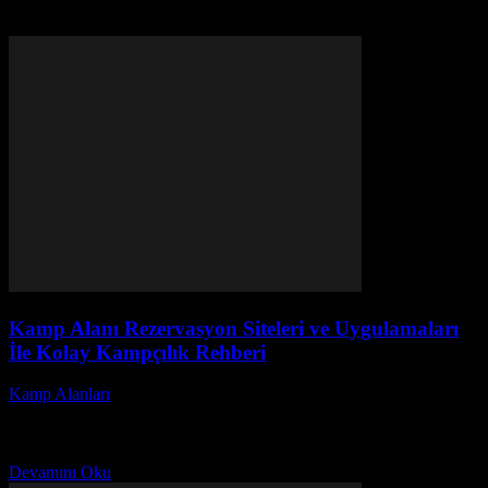
Kamp Alanı Rezervasyon Siteleri ve Uygulamaları
İle Kolay Kampçılık Rehberi
Kamp Alanları
-
Temmuz 18, 2026
Kamp alanı rezervasyon siteleri ve uygulamaları ile kolay kampçılık
rehberi başlıklı bu yazıda, kamp yapmayı sevenler için en pratik ve
hızlı rezervasyon yöntemlerini keşfedeceksiniz....
Devamını Oku