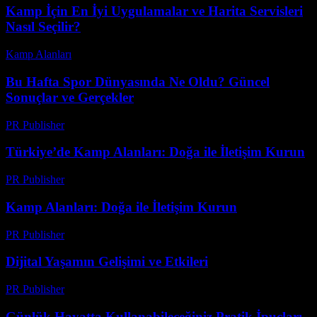
Kamp İçin En İyi Uygulamalar ve Harita Servisleri
Nasıl Seçilir?
Kamp Alanları
-
Nisan 10, 2026
Bu Hafta Spor Dünyasında Ne Oldu? Güncel
Sonuçlar ve Gerçekler
PR Publisher
-
Mart 13, 2026
Türkiye’de Kamp Alanları: Doğa ile İletişim Kurun
PR Publisher
-
Şubat 16, 2026
Kamp Alanları: Doğa ile İletişim Kurun
PR Publisher
-
Şubat 20, 2026
Dijital Yaşamın Gelişimi ve Etkileri
PR Publisher
-
Şubat 19, 2026
Günlük Hayatta Kullanabileceğiniz Pratik İpuçları