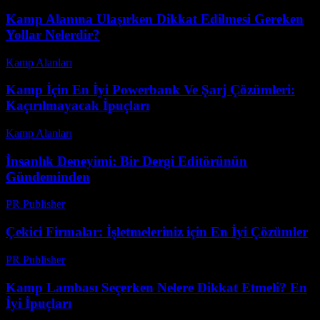
Kamp Alanına Ulaşırken Dikkat Edilmesi Gereken
Yollar Nelerdir?
Kamp Alanları
-
Haziran 11, 2026
Kamp İçin En İyi Powerbank Ve Şarj Çözümleri:
Kaçırılmayacak İpuçları
Kamp Alanları
-
Haziran 29, 2026
İnsanlık Deneyimi: Bir Dergi Editörünün
Gündeminden
PR Publisher
-
Mart 10, 2026
Çekici Firmalar: İşletmeleriniz için En İyi Çözümler
PR Publisher
-
Şubat 19, 2026
Kamp Lambası Seçerken Nelere Dikkat Etmeli? En
İyi İpuçları