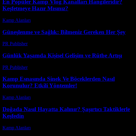
En Popüler Kamp Vlog Kanalları Hangileridir?
Keşfetmeye Hazır Mısınız?
Kamp Alanları
-
Haziran 21, 2026
Güneşlenme ve Sağlık: Bilmeniz Gereken Her Şey
PR Publisher
-
Şubat 22, 2026
Günlük Yaşamda Kişisel Gelişim ve Rütbe Artışı
PR Publisher
-
Şubat 26, 2026
Kamp Esnasında Sinek Ve Böceklerden Nasıl
Korunulur? Etkili Yöntemler!
Kamp Alanları
-
Nisan 23, 2026
Doğada Nasıl Hayatta Kalınır? Şaşırtıcı Taktiklerle
Keşfedin
Kamp Alanları
-
Haziran 27, 2026