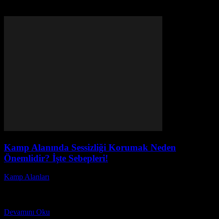
Kamp Alanında Sessizliği Korumak Neden
Önemlidir? İşte Sebepleri!
Kamp Alanları
-
Mayıs 16, 2026
Kamp alanında sessizliği korumak neden önemlidir? İşte Sebepleri!
Bu soru, doğa tutkunlarının ve kamp severlerin sıkça merak ettiği bir
konudur. Doğada huzurlu bir kamp...
Devamını Oku