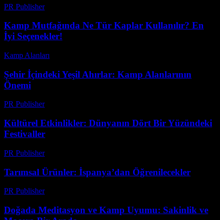
PR Publisher
-
Mart 12, 2026
Kamp Mutfağında Ne Tür Kaplar Kullanılır? En
İyi Seçenekler!
Kamp Alanları
-
Temmuz 31, 2026
Şehir İçindeki Yeşil Ahırlar: Kamp Alanlarının
Önemi
PR Publisher
-
Şubat 28, 2026
Kültürel Etkinlikler: Dünyanın Dört Bir Yüzündeki
Festivaller
PR Publisher
-
Şubat 16, 2026
Tarımsal Ürünler: İspanya’dan Öğrenilecekler
PR Publisher
-
Şubat 20, 2026
Doğada Meditasyon ve Kamp Uyumu: Sakinlik ve