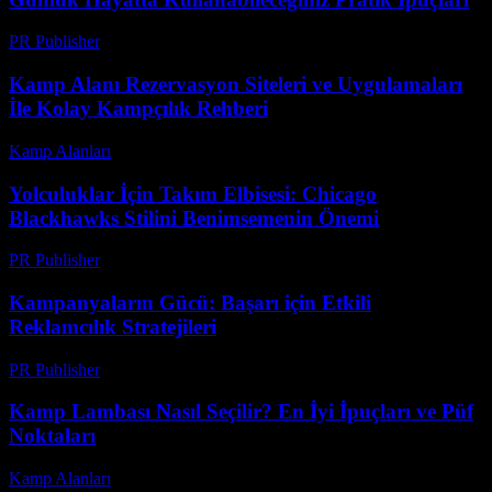
PR Publisher
-
Şubat 27, 2026
Kamp Alanı Rezervasyon Siteleri ve Uygulamaları
İle Kolay Kampçılık Rehberi
Kamp Alanları
-
Temmuz 18, 2026
Yolculuklar İçin Takım Elbisesi: Chicago
Blackhawks Stilini Benimsemenin Önemi
PR Publisher
-
Şubat 17, 2026
Kampanyaların Gücü: Başarı için Etkili
Reklamcılık Stratejileri
PR Publisher
-
Şubat 16, 2026
Kamp Lambası Nasıl Seçilir? En İyi İpuçları ve Püf
Noktaları
Kamp Alanları
-
Temmuz 23, 2026