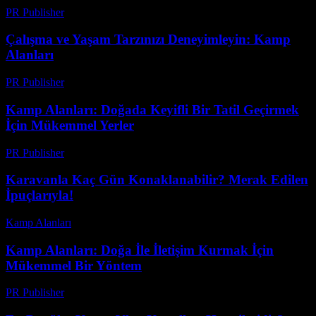
PR Publisher
-
Şubat 17, 2026
Çalışma ve Yaşam Tarzınızı Deneyimleyin: Kamp
Alanları
PR Publisher
-
Şubat 27, 2026
Kamp Alanları: Doğada Keyifli Bir Tatil Geçirmek
İçin Mükemmel Yerler
PR Publisher
-
Mart 1, 2026
Karavanla Kaç Gün Konaklanabilir? Merak Edilen
İpuçlarıyla!
Kamp Alanları
-
Aralık 16, 2025
Kamp Alanları: Doğa İle İletişim Kurmak İçin
Mükemmel Bir Yöntem
PR Publisher
-
Şubat 24, 2026