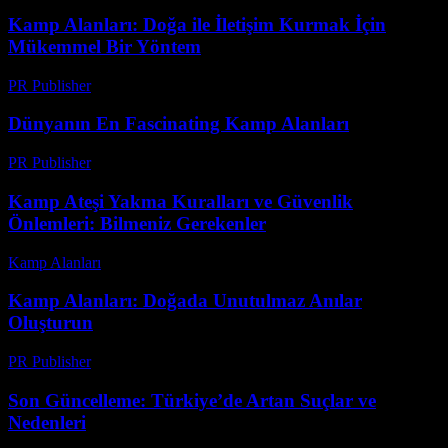
Kamp Alanları: Doğa ile İletişim Kurmak İçin
Mükemmel Bir Yöntem
PR Publisher
-
Şubat 16, 2026
Dünyanın En Fascinating Kamp Alanları
PR Publisher
-
Şubat 22, 2026
Kamp Ateşi Yakma Kuralları ve Güvenlik
Önlemleri: Bilmeniz Gerekenler
Kamp Alanları
-
Haziran 21, 2026
Kamp Alanları: Doğada Unutulmaz Anılar
Oluşturun
PR Publisher
-
Şubat 17, 2026
Son Güncelleme: Türkiye’de Artan Suçlar ve
Nedenleri