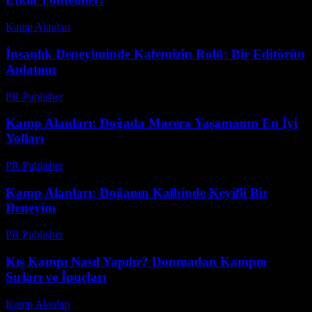
Kamp Alanları
-
Temmuz 24, 2026
İnsanlık Deneyiminde Kafemizin Rolü: Bir Editörün
Anlatımı
PR Publisher
-
Mart 6, 2026
Kamp Alanları: Doğada Macera Yaşamanın En İyi
Yolları
PR Publisher
-
Şubat 25, 2026
Kamp Alanları: Doğanın Kalbinde Keyifli Bir
Deneyim
PR Publisher
-
Şubat 23, 2026
Kış Kampı Nasıl Yapılır? Donmadan Kampın
Sırları ve İpuçları
Kamp Alanları
-
Temmuz 8, 2026