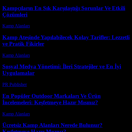
Kampçıların En Sık Karşılaştığı Sorunlar Ve Etkili
Çözümleri
Kamp Alanları
-
Mayıs 26, 2026
Kamp Ateşinde Yapılabilecek Kolay Tarifler: Lezzetli
ve Pratik Fikirler
Kamp Alanları
-
Haziran 30, 2026
Sosyal Medya Yönetimi: İleri Stratejiler ve En İyi
Uygulamalar
PR Publisher
-
Şubat 23, 2026
En Popüler Outdoor Markaları Ve Ürün
İncelemeleri: Keşfetmeye Hazır Mısınız?
Kamp Alanları
-
Nisan 20, 2026
Ücretsiz Kamp Alanları Nerede Bulunur?
Keşfetmeye Hazır Mısınız?