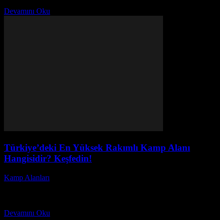
oluyor. Peki, Türkiye’deki doğal...
Devamını Oku
Türkiye’deki En Yüksek Rakımlı Kamp Alanı
Hangisidir? Keşfedin!
Kamp Alanları
-
Haziran 12, 2026
Türkiye'deki en yüksek rakımlı kamp alanı hangisidir? Bu soru,
doğa tutkunlarının ve macera severlerin sıkça merak ettiği bir konu
haline geldi. Türkiye’de yüksek rakımlı...
Devamını Oku