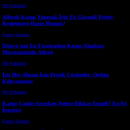
PR Publisher
-
Şubat 28, 2026
Ailecek Kamp Yapmak İçin En Güvenli Yerler:
Keşfetmeye Hazır Mısınız?
Kamp Alanları
-
Temmuz 10, 2026
Dünya’nın En Fascinating Kamp Alanları:
Maceranınizin Adresi
PR Publisher
-
Şubat 14, 2026
İşte Her Alanın İçin Pratik Çözümler: Online
Kılavuzunuz
PR Publisher
-
Mart 14, 2026
Kamp Çadırı Seçerken Nelere Dikkat Etmeli? En İyi
İpuçları
Kamp Alanları
-
Temmuz 9, 2026