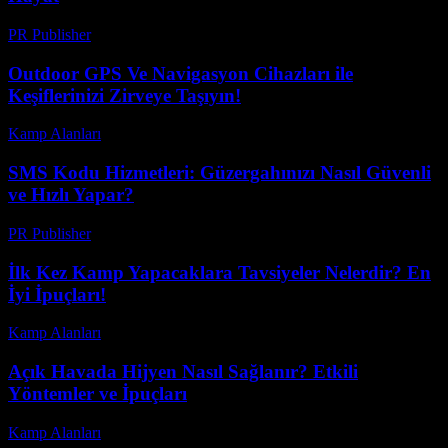
PR Publisher
-
Şubat 27, 2026
Outdoor GPS Ve Navigasyon Cihazları ile
Keşiflerinizi Zirveye Taşıyın!
Kamp Alanları
-
Mayıs 9, 2026
SMS Kodu Hizmetleri: Güzergahınızı Nasıl Güvenli
ve Hızlı Yapar?
PR Publisher
-
Mart 11, 2026
İlk Kez Kamp Yapacaklara Tavsiyeler Nelerdir? En
İyi İpuçları!
Kamp Alanları
-
Temmuz 6, 2026
Açık Havada Hijyen Nasıl Sağlanır? Etkili
Yöntemler ve İpuçları
Kamp Alanları
-
Mayıs 24, 2026