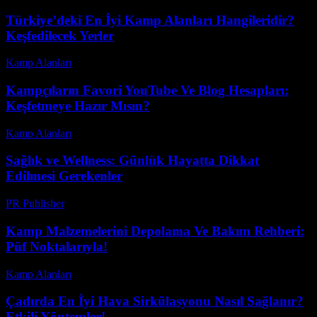
Türkiye’deki En İyi Kamp Alanları Hangileridir?
Keşfedilecek Yerler
Kamp Alanları
-
Mart 30, 2026
Kampçıların Favori YouTube Ve Blog Hesapları:
Keşfetmeye Hazır Mısın?
Kamp Alanları
-
Temmuz 25, 2026
Sağlık ve Wellness: Günlük Hayatta Dikkat
Edilmesi Gerekenler
PR Publisher
-
Şubat 25, 2026
Kamp Malzemelerini Depolama Ve Bakım Rehberi:
Püf Noktalarıyla!
Kamp Alanları
-
Nisan 9, 2026
Çadırda En İyi Hava Sirkülasyonu Nasıl Sağlanır?
Etkili Yöntemler!