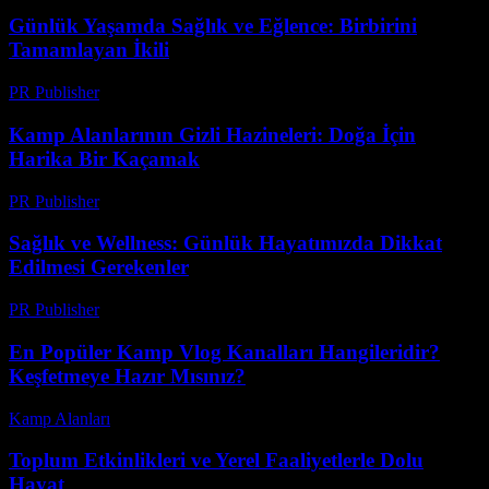
Günlük Yaşamda Sağlık ve Eğlence: Birbirini
Tamamlayan İkili
PR Publisher
-
Şubat 16, 2026
Kamp Alanlarının Gizli Hazineleri: Doğa İçin
Harika Bir Kaçamak
PR Publisher
-
Şubat 17, 2026
Sağlık ve Wellness: Günlük Hayatımızda Dikkat
Edilmesi Gerekenler
PR Publisher
-
Şubat 22, 2026
En Popüler Kamp Vlog Kanalları Hangileridir?
Keşfetmeye Hazır Mısınız?
Kamp Alanları
-
Haziran 21, 2026
Toplum Etkinlikleri ve Yerel Faaliyetlerle Dolu
Hayat