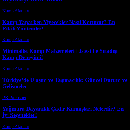
Kamp Alanları
-
Haziran 3, 2026
Kamp Yaparken Yiyecekler Nasıl Korunur? En
Etkili Yöntemler!
Kamp Alanları
-
Haziran 6, 2026
Minimalist Kamp Malzemeleri Listesi Ile Sıradışı
Kamp Deneyimi!
Kamp Alanları
-
Temmuz 18, 2026
Türkiye’de Ulaşım ve Taşımacılık: Güncel Durum ve
Gelişmeler
PR Publisher
-
Şubat 25, 2026
Yağmura Dayanıklı Çadır Kumaşları Nelerdir? En
İyi Seçenekler!
Kamp Alanları
-
Ağustos 6, 2026