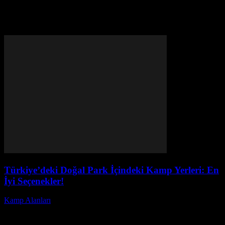
Türkiye
Türkiye’deki Doğal Park İçindeki Kamp Yerleri: En
İyi Seçenekler!
Kamp Alanları
-
Ağustos 2, 2026
Türkiye’de doğayla iç içe, huzur dolu vakit geçirmek isteyenlerin en
çok tercih ettiği aktivitelerden biri doğal park içindeki kamp yerleri