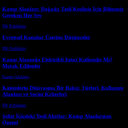
Kamp Alanları: Doğada Tatil Keşfiniz İçin Bilmeniz
Gereken Her Şey
PR Publisher
-
Şubat 20, 2026
Evrensel Konular Üzerine Düşünceler
PR Publisher
-
Şubat 28, 2026
Kamp Alanında Elektrikli Isıtıcı Kullanılır Mı?
Merak Edilenler
Kamp Alanları
-
Temmuz 16, 2026
Kalemlerin Dünyasına Bir Bakış: Türleri, Kullanım
Alanları ve Seçim Kriterleri
PR Publisher
-
Şubat 23, 2026
Şehir İçindeki Yeşil Ahırlar: Kamp Alanlarının
Önemi