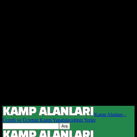
Kamp Alanları –
Ücretli ve Ücretsiz Kamp Yapabileceğiniz Yerler