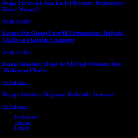
Doğa Yürüyüşü İçin En İyi Rotalar: Keşfetmeye
Hazır Mısınız?
Kamp Alanları
-
Mart 31, 2026
Kamp İçin Güneş Enerjili Ekipmanlar: Doğada
Güçlü ve Ekolojik Çözümler
Kamp Alanları
-
Mayıs 8, 2026
Kamp Alanları: Doğa ile İçli Dışlı Olmanız İçin
Mükemmel Yerler
PR Publisher
-
Şubat 27, 2026
Kamp Alanları: Doğanın Kalbinde Serenad
PR Publisher
-
Şubat 27, 2026
Hakkımızda
Sitemap
İletişim