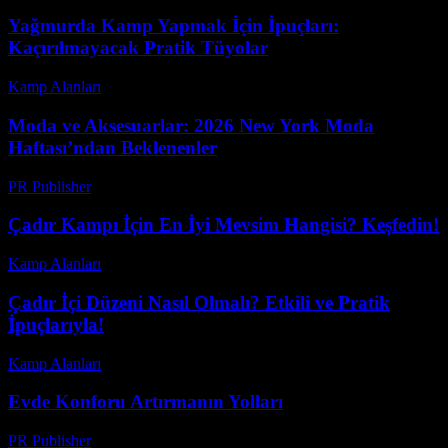
Yağmurda Kamp Yapmak İçin İpuçları:
Kaçırılmayacak Pratik Tüyolar
Kamp Alanları
-
Nisan 15, 2026
Moda ve Aksesuarlar: 2026 New York Moda
Haftası’ndan Beklenenler
PR Publisher
-
Şubat 23, 2026
Çadır Kampı İçin En İyi Mevsim Hangisi? Keşfedin!
Kamp Alanları
-
Ağustos 1, 2026
Çadır İçi Düzeni Nasıl Olmalı? Etkili ve Pratik
İpuçlarıyla!
Kamp Alanları
-
Haziran 26, 2026
Evde Konforu Artırmanın Yolları
PR Publisher
-
Şubat 28, 2026