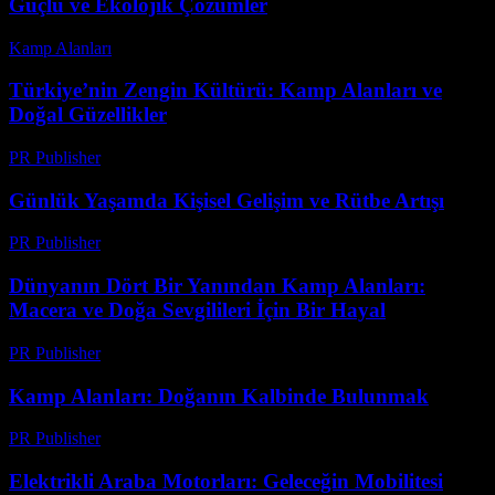
Güçlü ve Ekolojik Çözümler
Kamp Alanları
-
Mayıs 8, 2026
Türkiye’nin Zengin Kültürü: Kamp Alanları ve
Doğal Güzellikler
PR Publisher
-
Şubat 21, 2026
Günlük Yaşamda Kişisel Gelişim ve Rütbe Artışı
PR Publisher
-
Şubat 26, 2026
Dünyanın Dört Bir Yanından Kamp Alanları:
Macera ve Doğa Sevgilileri İçin Bir Hayal
PR Publisher
-
Şubat 23, 2026
Kamp Alanları: Doğanın Kalbinde Bulunmak
PR Publisher
-
Mart 8, 2026
Elektrikli Araba Motorları: Geleceğin Mobilitesi