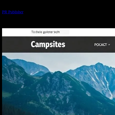
Yazar
PR Publisher
-
Şubat 26, 2026
236