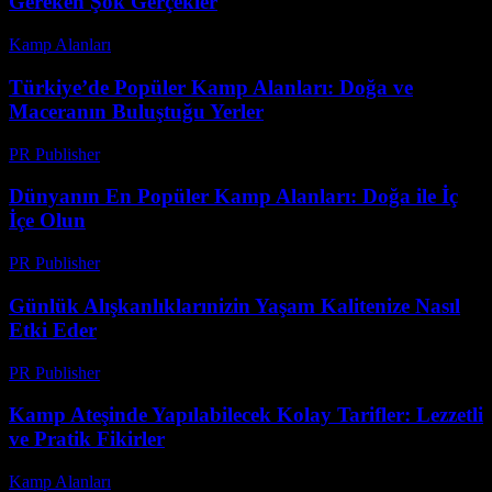
Gereken Şok Gerçekler
Kamp Alanları
-
Temmuz 20, 2026
Türkiye’de Popüler Kamp Alanları: Doğa ve
Maceranın Buluştuğu Yerler
PR Publisher
-
Şubat 19, 2026
Dünyanın En Popüler Kamp Alanları: Doğa ile İç
İçe Olun
PR Publisher
-
Şubat 23, 2026
Günlük Alışkanlıklarınizin Yaşam Kalitenize Nasıl
Etki Eder
PR Publisher
-
Şubat 27, 2026
Kamp Ateşinde Yapılabilecek Kolay Tarifler: Lezzetli
ve Pratik Fikirler
Kamp Alanları
-
Haziran 30, 2026