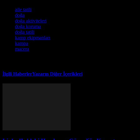
Etiketler
aile tatili
doğa
doğa aktiviteleri
doğa koruma
doğa tatili
kamp ekipmanları
kampa
macera
İlgili Haberler
Yazarın Diğer İçerikleri