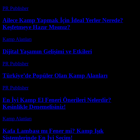
PR Publisher
-
Şubat 20, 2026
Ailece Kamp Yapmak İçin İdeal Yerler Nerede?
Keşfetmeye Hazır Mısınız?
Kamp Alanları
-
Nisan 13, 2026
Dijital Yaşamın Gelişimi ve Etkileri
PR Publisher
-
Şubat 19, 2026
Türkiye’de Popüler Olan Kamp Alanları
PR Publisher
-
Şubat 28, 2026
En İyi Kamp El Feneri Önerileri Nelerdir?
Kesinlikle Denemelisiniz!
Kamp Alanları
-
Temmuz 25, 2026
Kafa Lambası mı Fener mi? Kamp Işık
Sistemlerinde En İyi Seçim!