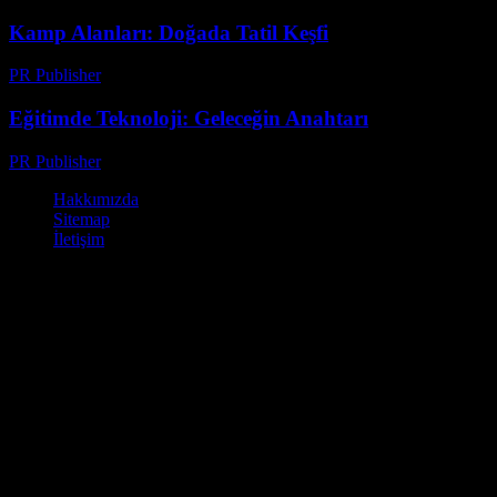
Kamp Alanları: Doğada Tatil Keşfi
PR Publisher
-
Şubat 25, 2026
Eğitimde Teknoloji: Geleceğin Anahtarı
PR Publisher
-
Şubat 20, 2026
Hakkımızda
Sitemap
İletişim
© Kamp Alanları - Ücretli ve Ücretsiz Kamp Yapabileceğiniz Yerler