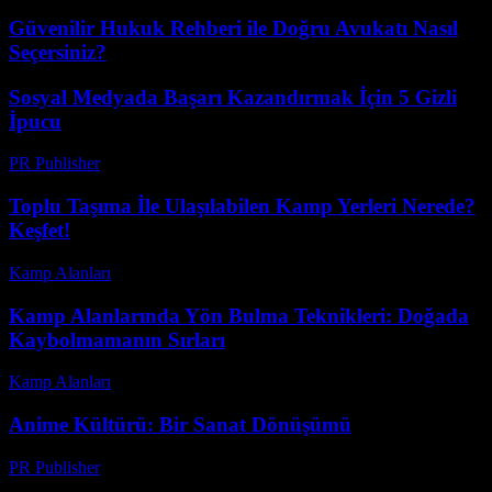
Güvenilir Hukuk Rehberi ile Doğru Avukatı Nasıl
Seçersiniz?
Sosyal Medyada Başarı Kazandırmak İçin 5 Gizli
İpucu
PR Publisher
-
Mart 8, 2026
Toplu Taşıma İle Ulaşılabilen Kamp Yerleri Nerede?
Keşfet!
Kamp Alanları
-
Ağustos 5, 2026
Kamp Alanlarında Yön Bulma Teknikleri: Doğada
Kaybolmamanın Sırları
Kamp Alanları
-
Mayıs 20, 2026
Anime Kültürü: Bir Sanat Dönüşümü
PR Publisher
-
Şubat 15, 2026