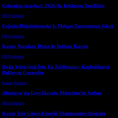
Geleceğin Araçları: 2026’da Beklenen Yenilikler
PR Publisher
-
Şubat 27, 2026
Evimizi Dönüştürmek: İç Mekan Tasarımının Gücü
PR Publisher
-
Mart 6, 2026
Kamp Alanları: Doğa ile İletişim Kurun
PR Publisher
-
Şubat 20, 2026
Doğa Yürüyüşü İçin En İyi Rotalar: Keşfedilmeyi
Bekleyen Cennetler
Kamp Alanları
-
Ağustos 2, 2026
Almanya’da Gece Hayatı: München’in Sırları
PR Publisher
-
Şubat 25, 2026
Kamp İçin Güneş Enerjili Ekipmanlar: Doğada