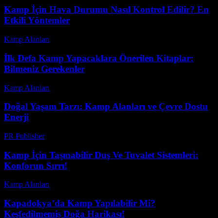
Kamp İçin Hava Durumu Nasıl Kontrol Edilir? En
Etkili Yöntemler
Kamp Alanları
-
Temmuz 27, 2026
İlk Defa Kamp Yapacaklara Önerilen Kitaplar:
Bilmeniz Gerekenler
Kamp Alanları
-
Nisan 24, 2026
Doğal Yaşam Tarzı: Kamp Alanları ve Çevre Dostu
Enerji
PR Publisher
-
Şubat 21, 2026
Kamp İçin Taşınabilir Duş Ve Tuvalet Sistemleri:
Konforun Sırrı!
Kamp Alanları
-
Ağustos 1, 2026
Kapadokya’da Kamp Yapılabilir Mi?
Keşfedilmemiş Doğa Harikası!