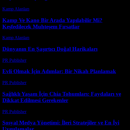
Kamp Alanları
-
Temmuz 29, 2026
Kamp Ve Kano Bir Arada Yapılabilir Mi?
Keşfedilecek Muhteşem Fırsatlar
Kamp Alanları
-
Temmuz 13, 2026
Dünyanın En Şaşırtıcı Doğal Harikaları
PR Publisher
-
Şubat 14, 2026
Evli Olmak İçin Adımlar: Bir Nikah Planlamak
PR Publisher
-
Şubat 23, 2026
Sağlıklı Yaşam İçin Chia Tohumları: Faydaları ve
Dikkat Edilmesi Gerekenler
PR Publisher
-
Şubat 13, 2026
Sosyal Medya Yönetimi: İleri Stratejiler ve En İyi
Uygulamalar